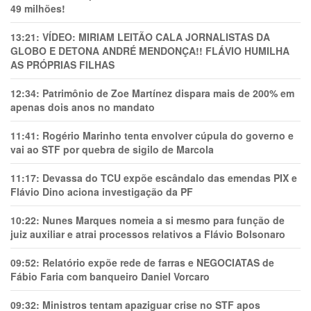
49 milhões!
13:21:
VÍDEO: MIRIAM LEITÃO CALA JORNALISTAS DA
GLOBO E DETONA ANDRÉ MENDONÇA!! FLÁVIO HUMILHA
AS PRÓPRIAS FILHAS
12:34:
Patrimônio de Zoe Martínez dispara mais de 200% em
apenas dois anos no mandato
11:41:
Rogério Marinho tenta envolver cúpula do governo e
vai ao STF por quebra de sigilo de Marcola
11:17:
Devassa do TCU expõe escândalo das emendas PIX e
Flávio Dino aciona investigação da PF
10:22:
Nunes Marques nomeia a si mesmo para função de
juiz auxiliar e atrai processos relativos a Flávio Bolsonaro
09:52:
Relatório expõe rede de farras e NEGOCIATAS de
Fábio Faria com banqueiro Daniel Vorcaro
09:32:
Ministros tentam apaziguar crise no STF apos