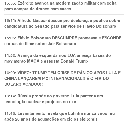
15:55:
Exército avança na modernização militar com edital
para compra de drones camicases
15:44:
Alfredo Gaspar descumpre declaração pública sobre
candidatura ao Senado para ser vice de Flávio Bolsonaro
15:06:
Flávio Bolsonaro DESCUMPRE promessa e ESCONDE
contas de filme sobre Jair Bolsonaro
14:52:
Avanço da esquerda nos EUA ameaça bases do
movimento MAGA e assusta Donald Trump
14:20:
VÍDEO: TRUMP TEM CRlSE DE PÂNlCO APÓS LULA E
CHINA LANÇAREM PIX INTERNACIONAL!! É O FIM DO
DÓLAR!! ACABOU!!
13:14:
Rússia propõe ao governo Lula parceria em
tecnologia nuclear e projetos no mar
11:43:
Levantamento revela que Lulinha nunca virou réu
após 20 anos de acusações em ciclos eleitorais