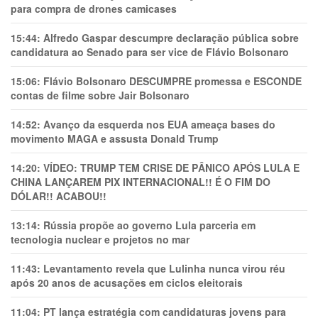
para compra de drones camicases
15:44:
Alfredo Gaspar descumpre declaração pública sobre
candidatura ao Senado para ser vice de Flávio Bolsonaro
15:06:
Flávio Bolsonaro DESCUMPRE promessa e ESCONDE
contas de filme sobre Jair Bolsonaro
14:52:
Avanço da esquerda nos EUA ameaça bases do
movimento MAGA e assusta Donald Trump
14:20:
VÍDEO: TRUMP TEM CRlSE DE PÂNlCO APÓS LULA E
CHINA LANÇAREM PIX INTERNACIONAL!! É O FIM DO
DÓLAR!! ACABOU!!
13:14:
Rússia propõe ao governo Lula parceria em
tecnologia nuclear e projetos no mar
11:43:
Levantamento revela que Lulinha nunca virou réu
após 20 anos de acusações em ciclos eleitorais
11:04:
PT lança estratégia com candidaturas jovens para