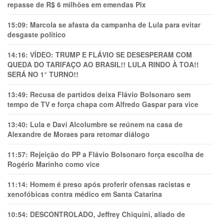
repasse de R$ 6 milhões em emendas Pix
15:09:
Marcola se afasta da campanha de Lula para evitar
desgaste político
14:16:
VÍDEO: TRUMP E FLÁVIO SE DESESPERAM COM
QUEDA DO TARIFAÇO AO BRASIL!! LULA RINDO À TOA!!
SERÁ NO 1° TURNO!!
13:49:
Recusa de partidos deixa Flávio Bolsonaro sem
tempo de TV e força chapa com Alfredo Gaspar para vice
13:40:
Lula e Davi Alcolumbre se reúnem na casa de
Alexandre de Moraes para retomar diálogo
11:57:
Rejeição do PP a Flávio Bolsonaro força escolha de
Rogério Marinho como vice
11:14:
Homem é preso após proferir ofensas racistas e
xenofóbicas contra médico em Santa Catarina
10:54:
DESCONTROLADO, Jeffrey Chiquini, aliado de