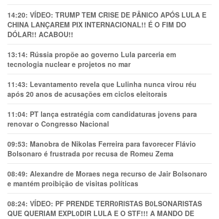
14:20:
VÍDEO: TRUMP TEM CRlSE DE PÂNlCO APÓS LULA E
CHINA LANÇAREM PIX INTERNACIONAL!! É O FIM DO
DÓLAR!! ACABOU!!
13:14:
Rússia propõe ao governo Lula parceria em
tecnologia nuclear e projetos no mar
11:43:
Levantamento revela que Lulinha nunca virou réu
após 20 anos de acusações em ciclos eleitorais
11:04:
PT lança estratégia com candidaturas jovens para
renovar o Congresso Nacional
09:53:
Manobra de Nikolas Ferreira para favorecer Flávio
Bolsonaro é frustrada por recusa de Romeu Zema
08:49:
Alexandre de Moraes nega recurso de Jair Bolsonaro
e mantém proibição de visitas políticas
08:24:
VÍDEO: PF PRENDE TERR0RlSTAS B0LSONARlSTAS
QUE QUERIAM EXPL0DlR LULA E O STF!!! A MANDO DE