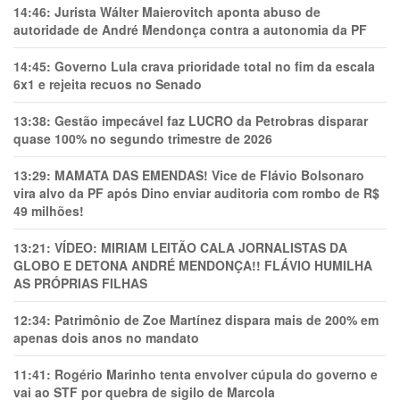
14:46:
Jurista Wálter Maierovitch aponta abuso de
autoridade de André Mendonça contra a autonomia da PF
14:45:
Governo Lula crava prioridade total no fim da escala
6x1 e rejeita recuos no Senado
13:38:
Gestão impecável faz LUCRO da Petrobras disparar
quase 100% no segundo trimestre de 2026
13:29:
MAMATA DAS EMENDAS! Vice de Flávio Bolsonaro
vira alvo da PF após Dino enviar auditoria com rombo de R$
49 milhões!
13:21:
VÍDEO: MIRIAM LEITÃO CALA JORNALISTAS DA
GLOBO E DETONA ANDRÉ MENDONÇA!! FLÁVIO HUMILHA
AS PRÓPRIAS FILHAS
12:34:
Patrimônio de Zoe Martínez dispara mais de 200% em
apenas dois anos no mandato
11:41:
Rogério Marinho tenta envolver cúpula do governo e
vai ao STF por quebra de sigilo de Marcola