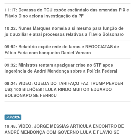
11:17:
Devassa do TCU expõe escândalo das emendas PIX e
Flávio Dino aciona investigação da PF
10:22:
Nunes Marques nomeia a si mesmo para função de
juiz auxiliar e atrai processos relativos a Flávio Bolsonaro
09:52:
Relatório expõe rede de farras e NEGOCIATAS de
Fábio Faria com banqueiro Daniel Vorcaro
09:32:
Ministros tentam apaziguar crise no STF apos
ingerência de André Mendonça sobre a Polícia Federal
08:24:
VÍDEO: QUEDA DO TARIFAÇO FAZ TRUMP PERDER
US$ 100 BILHÕES!! LULA RINDO MUITO!! EDUARDO
BOLSONARO SE FERR0U
6/8/2026
19:48:
VÍDEO: JORGE MESSIAS ARTICULA ENCONTRO DE
ANDRÉ MENDONÇA COM GOVERNO LULA E FLÁVIO SE