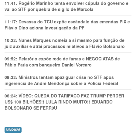
11:41:
Rogério Marinho tenta envolver cúpula do governo e
vai ao STF por quebra de sigilo de Marcola
11:17:
Devassa do TCU expõe escândalo das emendas PIX e
Flávio Dino aciona investigação da PF
10:22:
Nunes Marques nomeia a si mesmo para função de
juiz auxiliar e atrai processos relativos a Flávio Bolsonaro
09:52:
Relatório expõe rede de farras e NEGOCIATAS de
Fábio Faria com banqueiro Daniel Vorcaro
09:32:
Ministros tentam apaziguar crise no STF apos
ingerência de André Mendonça sobre a Polícia Federal
08:24:
VÍDEO: QUEDA DO TARIFAÇO FAZ TRUMP PERDER
US$ 100 BILHÕES!! LULA RINDO MUITO!! EDUARDO
BOLSONARO SE FERR0U
6/8/2026