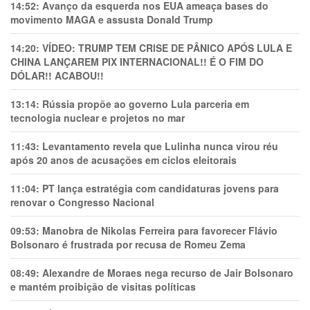
14:52:
Avanço da esquerda nos EUA ameaça bases do
movimento MAGA e assusta Donald Trump
14:20:
VÍDEO: TRUMP TEM CRlSE DE PÂNlCO APÓS LULA E
CHINA LANÇAREM PIX INTERNACIONAL!! É O FIM DO
DÓLAR!! ACABOU!!
13:14:
Rússia propõe ao governo Lula parceria em
tecnologia nuclear e projetos no mar
11:43:
Levantamento revela que Lulinha nunca virou réu
após 20 anos de acusações em ciclos eleitorais
11:04:
PT lança estratégia com candidaturas jovens para
renovar o Congresso Nacional
09:53:
Manobra de Nikolas Ferreira para favorecer Flávio
Bolsonaro é frustrada por recusa de Romeu Zema
08:49:
Alexandre de Moraes nega recurso de Jair Bolsonaro
e mantém proibição de visitas políticas