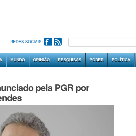
REDES SOCIAIS:
A
MUNDO
OPINIÃO
PESQUISAS
PODER
POLÍTICA
unciado pela PGR por
Mendes