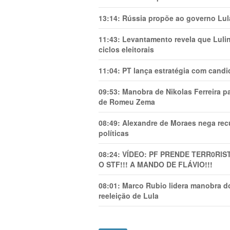
13:14:
Rússia propõe ao governo Lula
11:43:
Levantamento revela que Luli
ciclos eleitorais
11:04:
PT lança estratégia com candi
09:53:
Manobra de Nikolas Ferreira pa
de Romeu Zema
08:49:
Alexandre de Moraes nega recu
políticas
08:24:
VÍDEO: PF PRENDE TERR0RlS
O STF!!! A MANDO DE FLÁVIO!!!
08:01:
Marco Rubio lidera manobra do
reeleição de Lula