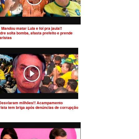
 Mandou matar Lula e foi pra jaula!!
dre solta bomba, afasta prefeito e prende
aristas
Desviaram milhões!! Acampamento
rista tem briga após denúncias de corrupção