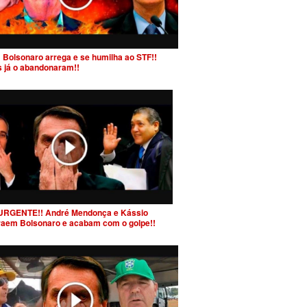
 Bolsonaro arrega e se humilha ao STF!!
s já o abandonaram!!
URGENTE!! André Mendonça e Kássio
raem Bolsonaro e acabam com o golpe!!