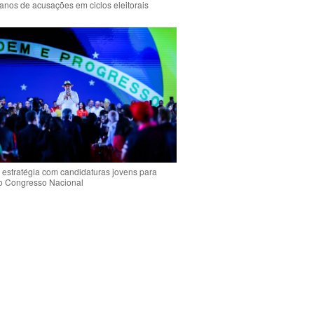
anos de acusações em ciclos eleitorais
 estratégia com candidaturas jovens para
 o Congresso Nacional