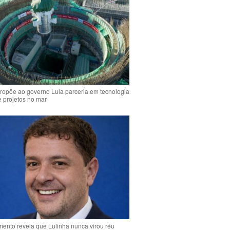
ropõe ao governo Lula parceria em tecnologia
e projetos no mar
ento revela que Lulinha nunca virou réu