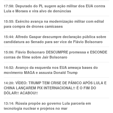
17:58:
Deputado do PL sugere ação militar dos EUA contra
Lula e Moraes e vira alvo de denúncias
15:55:
Exército avança na modernização militar com edital
para compra de drones camicases
15:44:
Alfredo Gaspar descumpre declaração pública sobre
candidatura ao Senado para ser vice de Flávio Bolsonaro
15:06:
Flávio Bolsonaro DESCUMPRE promessa e ESCONDE
contas de filme sobre Jair Bolsonaro
14:52:
Avanço da esquerda nos EUA ameaça bases do
movimento MAGA e assusta Donald Trump
14:20:
VÍDEO: TRUMP TEM CRlSE DE PÂNlCO APÓS LULA E
CHINA LANÇAREM PIX INTERNACIONAL!! É O FIM DO
DÓLAR!! ACABOU!!
13:14:
Rússia propõe ao governo Lula parceria em
tecnologia nuclear e projetos no mar