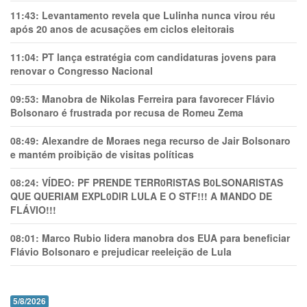
11:43:
Levantamento revela que Lulinha nunca virou réu
após 20 anos de acusações em ciclos eleitorais
11:04:
PT lança estratégia com candidaturas jovens para
renovar o Congresso Nacional
09:53:
Manobra de Nikolas Ferreira para favorecer Flávio
Bolsonaro é frustrada por recusa de Romeu Zema
08:49:
Alexandre de Moraes nega recurso de Jair Bolsonaro
e mantém proibição de visitas políticas
08:24:
VÍDEO: PF PRENDE TERR0RlSTAS B0LSONARlSTAS
QUE QUERIAM EXPL0DlR LULA E O STF!!! A MANDO DE
FLÁVIO!!!
08:01:
Marco Rubio lidera manobra dos EUA para beneficiar
Flávio Bolsonaro e prejudicar reeleição de Lula
5/8/2026