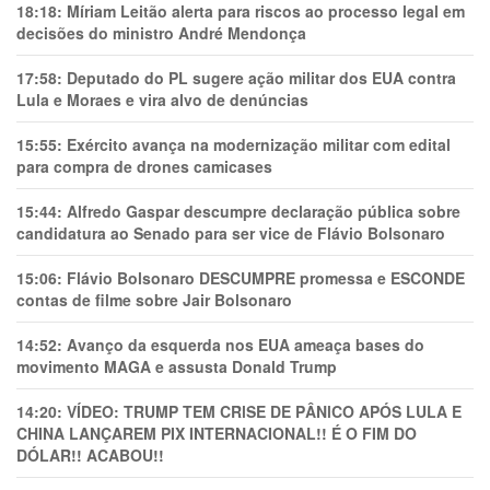
18:18:
Míriam Leitão alerta para riscos ao processo legal em
decisões do ministro André Mendonça
17:58:
Deputado do PL sugere ação militar dos EUA contra
Lula e Moraes e vira alvo de denúncias
15:55:
Exército avança na modernização militar com edital
para compra de drones camicases
15:44:
Alfredo Gaspar descumpre declaração pública sobre
candidatura ao Senado para ser vice de Flávio Bolsonaro
15:06:
Flávio Bolsonaro DESCUMPRE promessa e ESCONDE
contas de filme sobre Jair Bolsonaro
14:52:
Avanço da esquerda nos EUA ameaça bases do
movimento MAGA e assusta Donald Trump
14:20:
VÍDEO: TRUMP TEM CRlSE DE PÂNlCO APÓS LULA E
CHINA LANÇAREM PIX INTERNACIONAL!! É O FIM DO
DÓLAR!! ACABOU!!