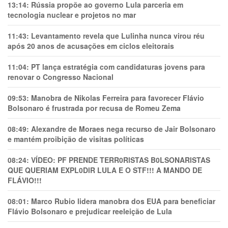
13:14:
Rússia propõe ao governo Lula parceria em
tecnologia nuclear e projetos no mar
11:43:
Levantamento revela que Lulinha nunca virou réu
após 20 anos de acusações em ciclos eleitorais
11:04:
PT lança estratégia com candidaturas jovens para
renovar o Congresso Nacional
09:53:
Manobra de Nikolas Ferreira para favorecer Flávio
Bolsonaro é frustrada por recusa de Romeu Zema
08:49:
Alexandre de Moraes nega recurso de Jair Bolsonaro
e mantém proibição de visitas políticas
08:24:
VÍDEO: PF PRENDE TERR0RlSTAS B0LSONARlSTAS
QUE QUERIAM EXPL0DlR LULA E O STF!!! A MANDO DE
FLÁVIO!!!
08:01:
Marco Rubio lidera manobra dos EUA para beneficiar
Flávio Bolsonaro e prejudicar reeleição de Lula