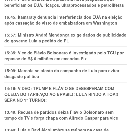
beneficiam os EUA, ricaços, ultraprocessados e petrolíferas
16:45:
Itamaraty denuncia interferência dos EUA na eleição
após cassação de visto de embaixadora em Washington
15:57:
Ministro André Mendonça exige dados de publicidade
do governo Lula a pedido do PL
15:35:
Vice de Flávio Bolsonaro é investigado pelo TCU por
repasse de R$ 6 milhões em emendas Pix
15:09:
Marcola se afasta da campanha de Lula para evitar
desgaste político
14:16:
VÍDEO: TRUMP E FLÁVIO SE DESESPERAM COM
QUEDA DO TARIFAÇO AO BRASIL!! LULA RINDO À TOA!!
SERÁ NO 1° TURNO!!
13:49:
Recusa de partidos deixa Flávio Bolsonaro sem
tempo de TV e força chapa com Alfredo Gaspar para vice
13:40:
Lula e Davi Alcolumbre se reúnem na casa de