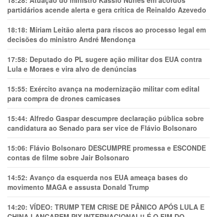
partidários acende alerta e gera crítica de Reinaldo Azevedo
18:18:
Míriam Leitão alerta para riscos ao processo legal em
decisões do ministro André Mendonça
17:58:
Deputado do PL sugere ação militar dos EUA contra
Lula e Moraes e vira alvo de denúncias
15:55:
Exército avança na modernização militar com edital
para compra de drones camicases
15:44:
Alfredo Gaspar descumpre declaração pública sobre
candidatura ao Senado para ser vice de Flávio Bolsonaro
15:06:
Flávio Bolsonaro DESCUMPRE promessa e ESCONDE
contas de filme sobre Jair Bolsonaro
14:52:
Avanço da esquerda nos EUA ameaça bases do
movimento MAGA e assusta Donald Trump
14:20:
VÍDEO: TRUMP TEM CRlSE DE PÂNlCO APÓS LULA E
CHINA LANÇAREM PIX INTERNACIONAL!! É O FIM DO