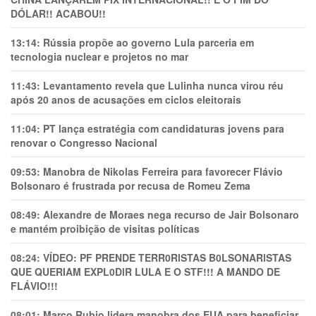
DÓLAR!! ACABOU!!
13:14:
Rússia propõe ao governo Lula parceria em
tecnologia nuclear e projetos no mar
11:43:
Levantamento revela que Lulinha nunca virou réu
após 20 anos de acusações em ciclos eleitorais
11:04:
PT lança estratégia com candidaturas jovens para
renovar o Congresso Nacional
09:53:
Manobra de Nikolas Ferreira para favorecer Flávio
Bolsonaro é frustrada por recusa de Romeu Zema
08:49:
Alexandre de Moraes nega recurso de Jair Bolsonaro
e mantém proibição de visitas políticas
08:24:
VÍDEO: PF PRENDE TERR0RlSTAS B0LSONARlSTAS
QUE QUERIAM EXPL0DlR LULA E O STF!!! A MANDO DE
FLÁVIO!!!
08:01:
Marco Rubio lidera manobra dos EUA para beneficiar