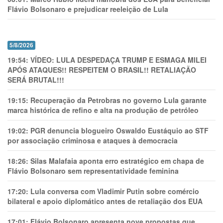
Flávio Bolsonaro e prejudicar reeleição de Lula
5/8/2026
19:54:
VÍDEO: LULA DESPEDAÇA TRUMP E ESMAGA MILEI
APÓS ATAQUES!! RESPEITEM O BRASIL!! RETALIAÇÃO
SERÁ BRUTAL!!!
19:15:
Recuperação da Petrobras no governo Lula garante
marca histórica de refino e alta na produção de petróleo
19:02:
PGR denuncia blogueiro Oswaldo Eustáquio ao STF
por associação criminosa e ataques à democracia
18:26:
Silas Malafaia aponta erro estratégico em chapa de
Flávio Bolsonaro sem representatividade feminina
17:20:
Lula conversa com Vladimir Putin sobre comércio
bilateral e apoio diplomático antes de retaliação dos EUA
17:01:
Flávio Bolsonaro apresenta nove propostas que