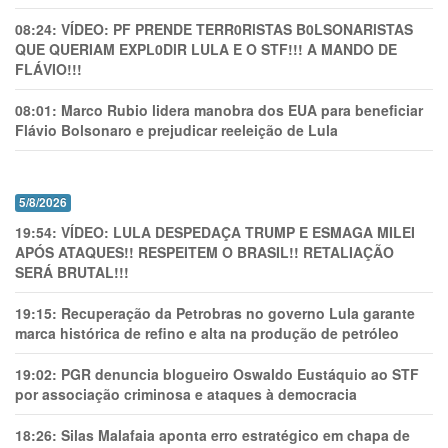
08:24:
VÍDEO: PF PRENDE TERR0RlSTAS B0LSONARlSTAS
QUE QUERIAM EXPL0DlR LULA E O STF!!! A MANDO DE
FLÁVIO!!!
08:01:
Marco Rubio lidera manobra dos EUA para beneficiar
Flávio Bolsonaro e prejudicar reeleição de Lula
5/8/2026
19:54:
VÍDEO: LULA DESPEDAÇA TRUMP E ESMAGA MILEI
APÓS ATAQUES!! RESPEITEM O BRASIL!! RETALIAÇÃO
SERÁ BRUTAL!!!
19:15:
Recuperação da Petrobras no governo Lula garante
marca histórica de refino e alta na produção de petróleo
19:02:
PGR denuncia blogueiro Oswaldo Eustáquio ao STF
por associação criminosa e ataques à democracia
18:26:
Silas Malafaia aponta erro estratégico em chapa de