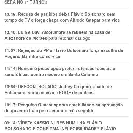
SERÁ NO 1° TURNO!!
13:49:
Recusa de partidos deixa Flávio Bolsonaro sem
tempo de TV e força chapa com Alfredo Gaspar para vice
13:40:
Lula e Davi Alcolumbre se reúnem na casa de
Alexandre de Moraes para retomar diálogo
11:57:
Rejeição do PP a Flávio Bolsonaro força escolha de
Rogério Marinho como vice
11:14:
Homem é preso após proferir ofensas racistas e
xenofóbicas contra médico em Santa Catarina
10:54:
DESCONTROLADO, Jeffrey Chiquini, aliado de
Bolsonaro, surta ao vivo e FOGE de podcast
10:17:
Pesquisa Quaest aponta estabilidade na aprovação
do governo Lula pelo segundo mês seguido
09:14:
VÍDEO: KASSIO NUNES HUMlLHA FLÁVIO
BOLSONARO E CONFIRMA INELEGIBILIDADE!! FLÁVIO