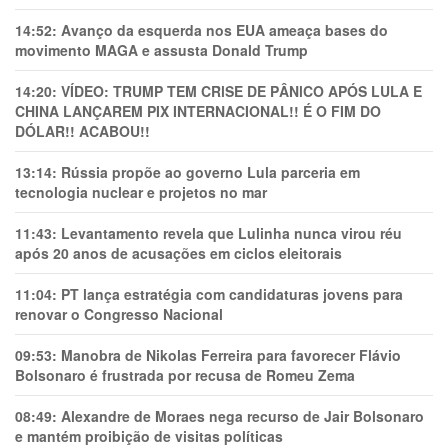
14:52:
Avanço da esquerda nos EUA ameaça bases do
movimento MAGA e assusta Donald Trump
14:20:
VÍDEO: TRUMP TEM CRlSE DE PÂNlCO APÓS LULA E
CHINA LANÇAREM PIX INTERNACIONAL!! É O FIM DO
DÓLAR!! ACABOU!!
13:14:
Rússia propõe ao governo Lula parceria em
tecnologia nuclear e projetos no mar
11:43:
Levantamento revela que Lulinha nunca virou réu
após 20 anos de acusações em ciclos eleitorais
11:04:
PT lança estratégia com candidaturas jovens para
renovar o Congresso Nacional
09:53:
Manobra de Nikolas Ferreira para favorecer Flávio
Bolsonaro é frustrada por recusa de Romeu Zema
08:49:
Alexandre de Moraes nega recurso de Jair Bolsonaro
e mantém proibição de visitas políticas