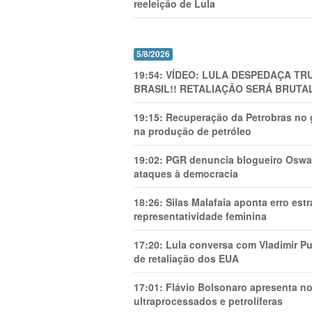
reeleição de Lula
5/8/2026
19:54:
VÍDEO: LULA DESPEDAÇA TRU
BRASIL!! RETALIAÇÃO SERÁ BRUTAL
19:15:
Recuperação da Petrobras no g
na produção de petróleo
19:02:
PGR denuncia blogueiro Oswal
ataques à democracia
18:26:
Silas Malafaia aponta erro es
representatividade feminina
17:20:
Lula conversa com Vladimir Put
de retaliação dos EUA
17:01:
Flávio Bolsonaro apresenta no
ultraprocessados e petrolíferas