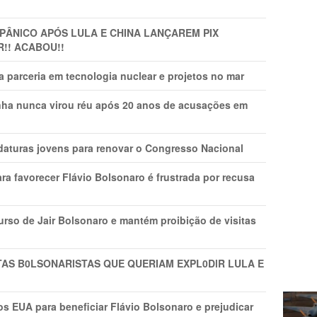
 PÂNlCO APÓS LULA E CHINA LANÇAREM PIX
R!! ACABOU!!
 parceria em tecnologia nuclear e projetos no mar
nha nunca virou réu após 20 anos de acusações em
daturas jovens para renovar o Congresso Nacional
ra favorecer Flávio Bolsonaro é frustrada por recusa
rso de Jair Bolsonaro e mantém proibição de visitas
TAS B0LSONARlSTAS QUE QUERIAM EXPL0DlR LULA E
s EUA para beneficiar Flávio Bolsonaro e prejudicar