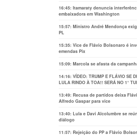
16:45:
Itamaraty denuncia interferên
embaixadora em Washington
15:57:
Ministro André Mendonça exig
PL
15:35:
Vice de Flávio Bolsonaro é in
emendas Pix
15:09:
Marcola se afasta da campanha
14:16:
VÍDEO: TRUMP E FLÁVIO SE 
LULA RINDO À TOA!! SERÁ NO 1° TU
13:49:
Recusa de partidos deixa Flá
Alfredo Gaspar para vice
13:40:
Lula e Davi Alcolumbre se reú
diálogo
11:57:
Rejeição do PP a Flávio Bolso