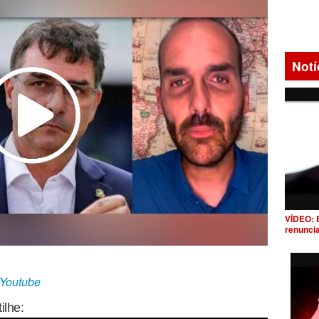
Notí
VÍDEO: 
renunci
/Youtube
ilhe: