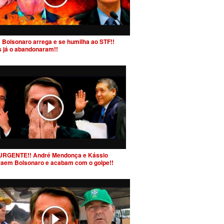
 Bolsonaro arrega e se humilha ao STF!!
s já o abandonaram!!
URGENTE!! André Mendonça e Kássio
raem Bolsonaro e acabam com o golpe!!