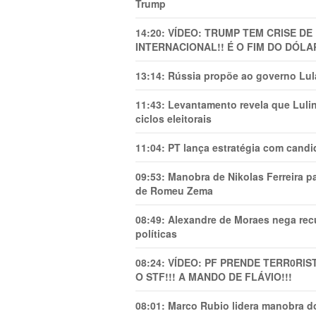
Trump
14:20:
VÍDEO: TRUMP TEM CRlSE DE
INTERNACIONAL!! É O FIM DO DÓLA
13:14:
Rússia propõe ao governo Lula
11:43:
Levantamento revela que Luli
ciclos eleitorais
11:04:
PT lança estratégia com candi
09:53:
Manobra de Nikolas Ferreira pa
de Romeu Zema
08:49:
Alexandre de Moraes nega recu
políticas
08:24:
VÍDEO: PF PRENDE TERR0RlS
O STF!!! A MANDO DE FLÁVIO!!!
08:01:
Marco Rubio lidera manobra do