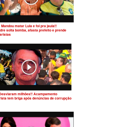
 Mandou matar Lula e foi pra jaula!!
dre solta bomba, afasta prefeito e prende
aristas
Desviaram milhões!! Acampamento
rista tem briga após denúncias de corrupção