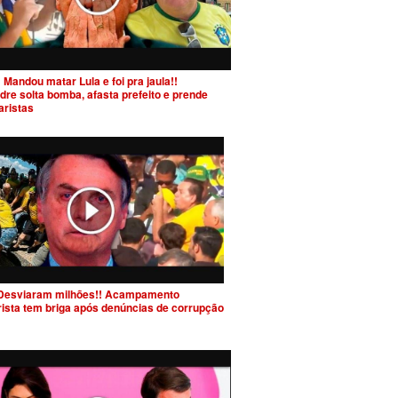
 Mandou matar Lula e foi pra jaula!!
dre solta bomba, afasta prefeito e prende
aristas
Desviaram milhões!! Acampamento
rista tem briga após denúncias de corrupção