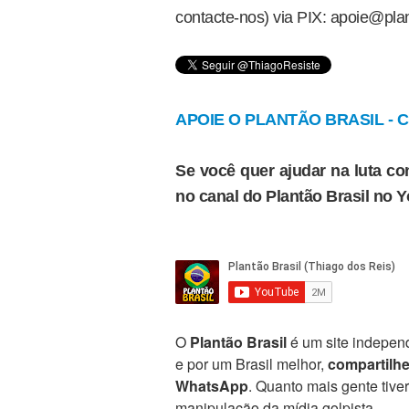
contacte-nos) via PIX: apoie@plan
APOIE O PLANTÃO BRASIL - Cl
Se você quer ajudar na luta con
no canal do Plantão Brasil no 
O
Plantão Brasil
é um site independ
e por um Brasil melhor,
compartilh
WhatsApp
. Quanto mais gente tive
manipulação da mídia golpista.