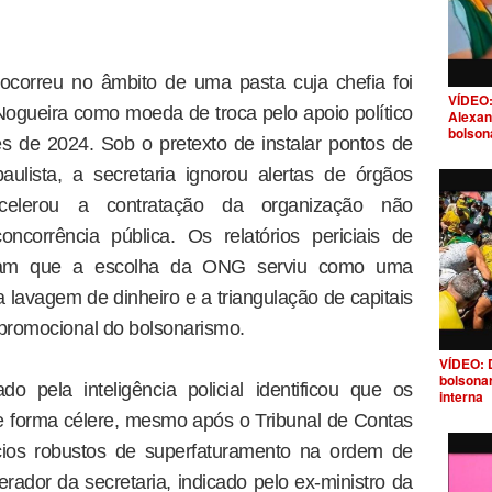
 ocorreu no âmbito de uma pasta cuja chefia foi
VÍDEO:
Nogueira como moeda de troca pelo apoio político
Alexan
bolson
s de 2024. Sob o pretexto de instalar pontos de
paulista, a secretaria ignorou alertas de órgãos
acelerou a contratação da organização não
corrência pública. Os relatórios periciais de
nstram que a escolha da ONG serviu como uma
a lavagem de dinheiro e a triangulação de capitais
promocional do bolsonarismo.
VÍDEO: 
bolsona
 pela inteligência policial identificou que os
interna
 forma célere, mesmo após o Tribunal de Contas
dícios robustos de superfaturamento na ordem de
erador da secretaria, indicado pelo ex-ministro da