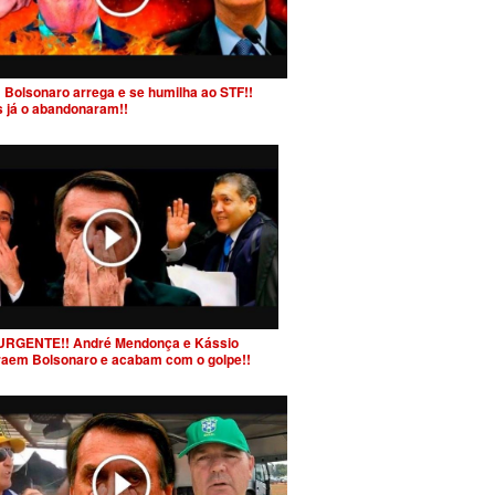
 Bolsonaro arrega e se humilha ao STF!!
s já o abandonaram!!
URGENTE!! André Mendonça e Kássio
raem Bolsonaro e acabam com o golpe!!