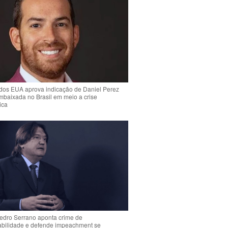
dos EUA aprova indicação de Daniel Perez
mbaixada no Brasil em meio a crise
ica
Pedro Serrano aponta crime de
abilidade e defende impeachment se