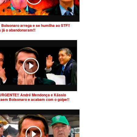
 Bolsonaro arrega e se humilha ao STF!!
s já o abandonaram!!
URGENTE!! André Mendonça e Kássio
raem Bolsonaro e acabam com o golpe!!