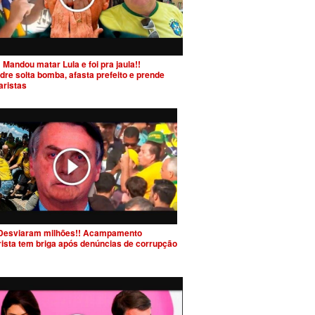
 Mandou matar Lula e foi pra jaula!!
dre solta bomba, afasta prefeito e prende
aristas
Desviaram milhões!! Acampamento
rista tem briga após denúncias de corrupção