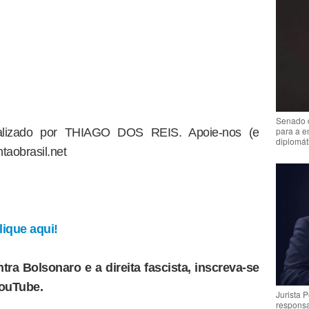
Senado 
para a e
dealizado por THIAGO DOS REIS. Apoie-nos (e
diplomát
taobrasil.net
ique aqui!
tra Bolsonaro e a direita fascista, inscreva-se
YouTube.
Jurista 
respons