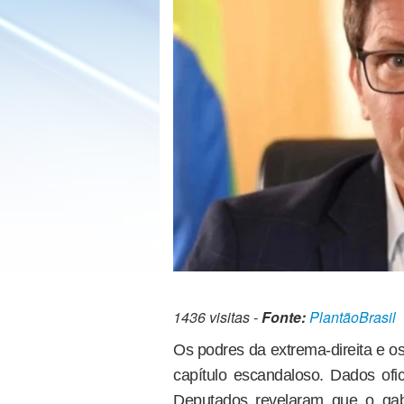
1436 visitas -
Fonte:
PlantãoBrasil
Os podres da extrema-direita e o
capítulo escandaloso. Dados ofi
Deputados revelaram que o gab