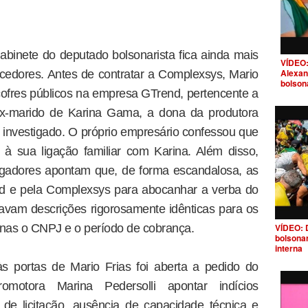
gabinete do deputado bolsonarista fica ainda mais
VÍDEO:
Alexan
ecedores. Antes de contratar a Complexsys, Mario
bolson
cofres públicos na empresa GTrend, pertencente a
-marido de Karina Gama, a dona da produtora
to investigado. O próprio empresário confessou que
 à sua ligação familiar com Karina. Além disso,
igadores apontam que, de forma escandalosa, as
end e pela Complexsys para abocanhar a verba do
avam descrições rigorosamente idênticas para os
nas o CNPJ e o período de cobrança.
VÍDEO: 
bolsona
interna
s portas de Mario Frias foi aberta a pedido do
omotora Marina Pedersolli apontar indícios
de licitação, ausência de capacidade técnica e