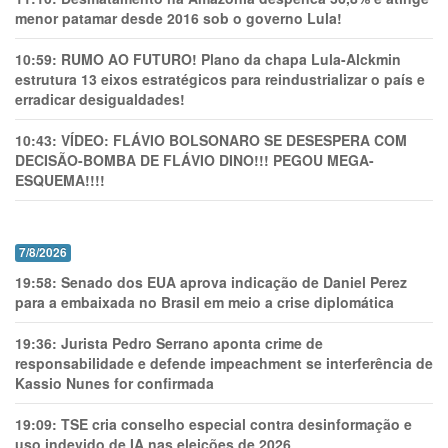
menor patamar desde 2016 sob o governo Lula!
10:59:
RUMO AO FUTURO! Plano da chapa Lula-Alckmin
estrutura 13 eixos estratégicos para reindustrializar o país e
erradicar desigualdades!
10:43:
VÍDEO: FLÁVIO BOLSONARO SE DESESPERA COM
DECISÃO-BOMBA DE FLÁVIO DINO!!! PEGOU MEGA-
ESQUEMA!!!!
7/8/2026
19:58:
Senado dos EUA aprova indicação de Daniel Perez
para a embaixada no Brasil em meio a crise diplomática
19:36:
Jurista Pedro Serrano aponta crime de
responsabilidade e defende impeachment se interferência de
Kassio Nunes for confirmada
19:09:
TSE cria conselho especial contra desinformação e
uso indevido de IA nas eleições de 2026