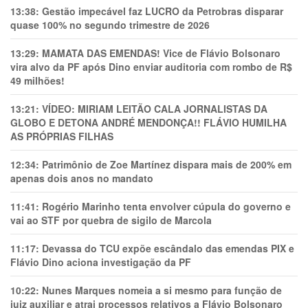
13:38:
Gestão impecável faz LUCRO da Petrobras disparar
quase 100% no segundo trimestre de 2026
13:29:
MAMATA DAS EMENDAS! Vice de Flávio Bolsonaro
vira alvo da PF após Dino enviar auditoria com rombo de R$
49 milhões!
13:21:
VÍDEO: MIRIAM LEITÃO CALA JORNALISTAS DA
GLOBO E DETONA ANDRÉ MENDONÇA!! FLÁVIO HUMILHA
AS PRÓPRIAS FILHAS
12:34:
Patrimônio de Zoe Martínez dispara mais de 200% em
apenas dois anos no mandato
11:41:
Rogério Marinho tenta envolver cúpula do governo e
vai ao STF por quebra de sigilo de Marcola
11:17:
Devassa do TCU expõe escândalo das emendas PIX e
Flávio Dino aciona investigação da PF
10:22:
Nunes Marques nomeia a si mesmo para função de
juiz auxiliar e atrai processos relativos a Flávio Bolsonaro