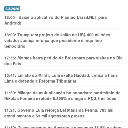
8/8/2026
18:00
-
Baixe o aplicativo do Plantão Brasil.NET para
Android!
18:00:
Trump tem projeto de salão de US$ 400 milhões
vetado; Justiça reforça que presidente é inquilino
temporário
17:55:
Moraes barra pedido de Bolsonaro para visitas no Dia
dos Pais
15:41:
Em ato do MTST, Lula exalta Haddad, critica a Faria
Lima e defende a Reforma Tributária!
11:30:
Milagre da multiplicação bolsonarista: patrimônio de
Nikolas Ferreira explode 8.850% e chega a R$ 3,8 milhões
11:21:
Governo Lula reforça Lei Maria da Penha: 783 mil
atendimentos e 53 mil agressores presos
11:10:
Desmatamento na Amazônia despenca 36,8% e atinge