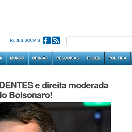
REDES SOCIAIS:
A
MUNDO
OPINIÃO
PESQUISAS
PODER
POLÍTICA
DENTES e direita moderada
o Bolsonaro!