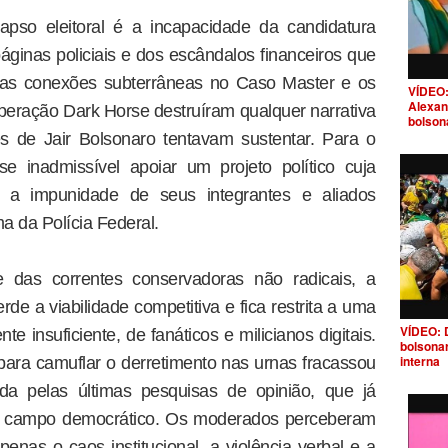
apso eleitoral é a incapacidade da candidatura
páginas policiais e dos escândalos financeiros que
 das conexões subterrâneas no Caso Master e os
VÍDEO:
Alexan
eração Dark Horse destruíram qualquer narrativa
bolson
s de Jair Bolsonaro tentavam sustentar. Para o
se inadmissível apoiar um projeto político cuja
ir a impunidade de seus integrantes e aliados
ma da Polícia Federal.
 das correntes conservadoras não radicais, a
e a viabilidade competitiva e fica restrita a uma
VÍDEO: 
te insuficiente, de fanáticos e milicianos digitais.
bolsona
interna
 para camuflar o derretimento nas urnas fracassou
zida pelas últimas pesquisas de opinião, que já
do campo democrático. Os moderados perceberam
enas o caos institucional, a violência verbal e a