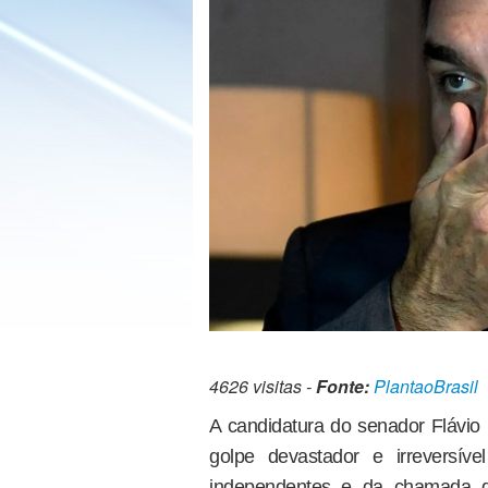
4626 visitas -
Fonte:
PlantaoBrasil
A candidatura do senador Flávio
golpe devastador e irreversí
independentes e da chamada di