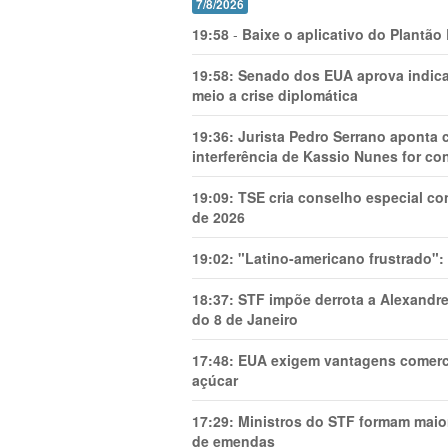
7/8/2026
19:58
-
Baixe o aplicativo do Plantão
19:58:
Senado dos EUA aprova indica
meio a crise diplomática
19:36:
Jurista Pedro Serrano aponta
interferência de Kassio Nunes for co
19:09:
TSE cria conselho especial co
de 2026
19:02:
"Latino-americano frustrado":
18:37:
STF impõe derrota a Alexandre
do 8 de Janeiro
17:48:
EUA exigem vantagens comercia
açúcar
17:29:
Ministros do STF formam maio
de emendas