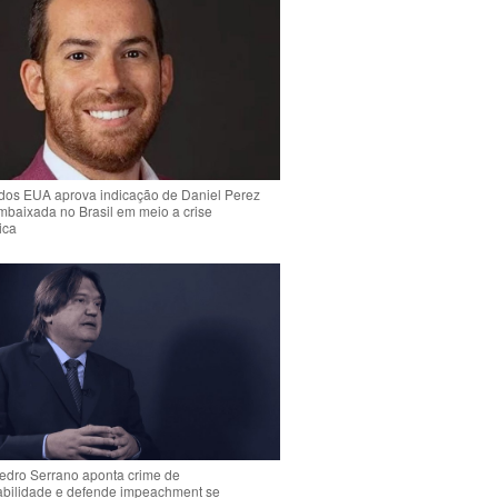
dos EUA aprova indicação de Daniel Perez
mbaixada no Brasil em meio a crise
ica
Pedro Serrano aponta crime de
abilidade e defende impeachment se