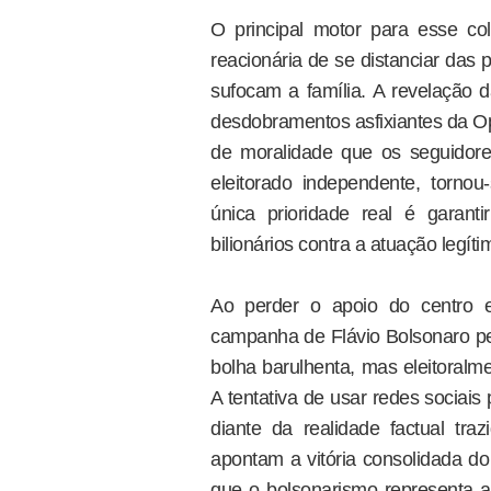
O principal motor para esse col
reacionária de se distanciar das 
sufocam a família. A revelação
desdobramentos asfixiantes da Op
de moralidade que os seguidore
eleitorado independente, tornou-
única prioridade real é garant
bilionários contra a atuação legíti
Ao perder o apoio do centro e
campanha de Flávio Bolsonaro perd
bolha barulhenta, mas eleitoralmen
A tentativa de usar redes sociais
diante da realidade factual tra
apontam a vitória consolidada 
que o bolsonarismo representa ap