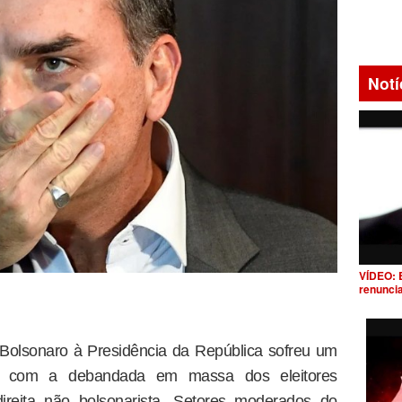
Notí
VÍDEO: 
renunci
 Bolsonaro à Presidência da República sofreu um
vel com a debandada em massa dos eleitores
reita não bolsonarista. Setores moderados do