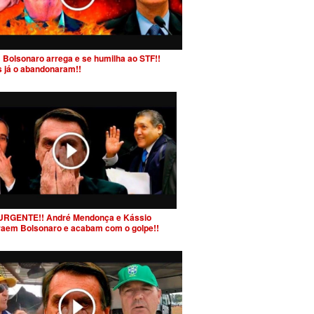
 Bolsonaro arrega e se humilha ao STF!!
s já o abandonaram!!
URGENTE!! André Mendonça e Kássio
raem Bolsonaro e acabam com o golpe!!