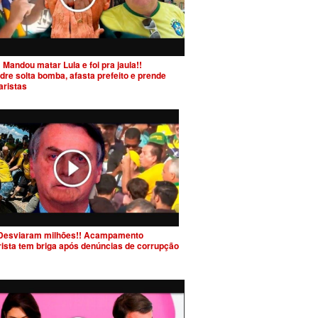
 Mandou matar Lula e foi pra jaula!!
dre solta bomba, afasta prefeito e prende
aristas
Desviaram milhões!! Acampamento
rista tem briga após denúncias de corrupção