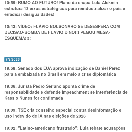
10:59:
RUMO AO FUTURO! Plano da chapa Lula-Alckmin
estrutura 13 eixos estratégicos para reindustrializar o país e
erradicar desigualdades!
10:43:
VÍDEO: FLÁVIO BOLSONARO SE DESESPERA COM
DECISÃO-BOMBA DE FLÁVIO DINO!!! PEGOU MEGA-
ESQUEMA!!!!
7/8/2026
19:58:
Senado dos EUA aprova indicação de Daniel Perez
para a embaixada no Brasil em meio a crise diplomática
19:36:
Jurista Pedro Serrano aponta crime de
responsabilidade e defende impeachment se interferência de
Kassio Nunes for confirmada
19:09:
TSE cria conselho especial contra desinformação e
uso indevido de IA nas eleições de 2026
19:02:
"Latino-americano frustrado": Lula rebate acusações