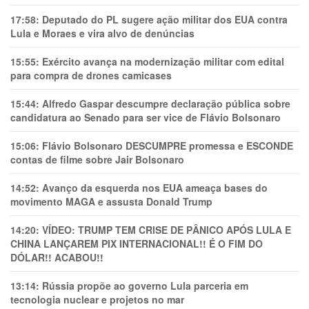
17:58:
Deputado do PL sugere ação militar dos EUA contra
Lula e Moraes e vira alvo de denúncias
15:55:
Exército avança na modernização militar com edital
para compra de drones camicases
15:44:
Alfredo Gaspar descumpre declaração pública sobre
candidatura ao Senado para ser vice de Flávio Bolsonaro
15:06:
Flávio Bolsonaro DESCUMPRE promessa e ESCONDE
contas de filme sobre Jair Bolsonaro
14:52:
Avanço da esquerda nos EUA ameaça bases do
movimento MAGA e assusta Donald Trump
14:20:
VÍDEO: TRUMP TEM CRlSE DE PÂNlCO APÓS LULA E
CHINA LANÇAREM PIX INTERNACIONAL!! É O FIM DO
DÓLAR!! ACABOU!!
13:14:
Rússia propõe ao governo Lula parceria em
tecnologia nuclear e projetos no mar