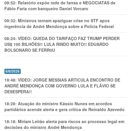
09:52:
Relatório expõe rede de farras e NEGOCIATAS de
Fábio Faria com banqueiro Daniel Vorcaro
09:32:
Ministros tentam apaziguar crise no STF apos
ingerência de André Mendonça sobre a Polícia Federal
08:24:
VÍDEO: QUEDA DO TARIFAÇO FAZ TRUMP PERDER
US$ 100 BILHÕES!! LULA RINDO MUITO!! EDUARDO
BOLSONARO SE FERR0U
6/8/2026
19:48:
VÍDEO: JORGE MESSIAS ARTICULA ENCONTRO DE
ANDRÉ MENDONÇA COM GOVERNO LULA E FLÁVIO SE
DESESPERA!!
18:28:
Atuação do ministro Kássio Nunes em acordos
partidários acende alerta e gera crítica de Reinaldo Azevedo
18:18:
Míriam Leitão alerta para riscos ao processo legal em
decisões do ministro André Mendonça