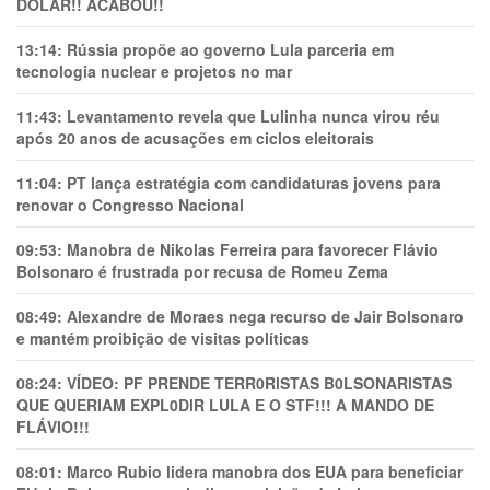
DÓLAR!! ACABOU!!
13:14:
Rússia propõe ao governo Lula parceria em
tecnologia nuclear e projetos no mar
11:43:
Levantamento revela que Lulinha nunca virou réu
após 20 anos de acusações em ciclos eleitorais
11:04:
PT lança estratégia com candidaturas jovens para
renovar o Congresso Nacional
09:53:
Manobra de Nikolas Ferreira para favorecer Flávio
Bolsonaro é frustrada por recusa de Romeu Zema
08:49:
Alexandre de Moraes nega recurso de Jair Bolsonaro
e mantém proibição de visitas políticas
08:24:
VÍDEO: PF PRENDE TERR0RlSTAS B0LSONARlSTAS
QUE QUERIAM EXPL0DlR LULA E O STF!!! A MANDO DE
FLÁVIO!!!
08:01:
Marco Rubio lidera manobra dos EUA para beneficiar