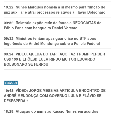
10:22:
Nunes Marques nomeia a si mesmo para função de
juiz auxiliar e atrai processos relativos a Flávio Bolsonaro
09:52:
Relatório expõe rede de farras e NEGOCIATAS de
Fábio Faria com banqueiro Daniel Vorcaro
09:32:
Ministros tentam apaziguar crise no STF apos
ingerência de André Mendonça sobre a Polícia Federal
08:24:
VÍDEO: QUEDA DO TARIFAÇO FAZ TRUMP PERDER
US$ 100 BILHÕES!! LULA RINDO MUITO!! EDUARDO
BOLSONARO SE FERR0U
6/8/2026
19:48:
VÍDEO: JORGE MESSIAS ARTICULA ENCONTRO DE
ANDRÉ MENDONÇA COM GOVERNO LULA E FLÁVIO SE
DESESPERA!!
18:28:
Atuação do ministro Kássio Nunes em acordos