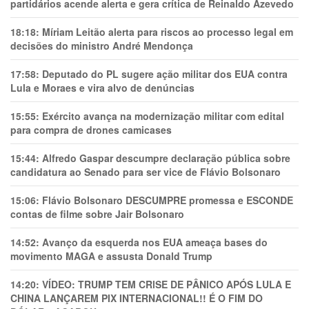
partidários acende alerta e gera crítica de Reinaldo Azevedo
18:18:
Míriam Leitão alerta para riscos ao processo legal em
decisões do ministro André Mendonça
17:58:
Deputado do PL sugere ação militar dos EUA contra
Lula e Moraes e vira alvo de denúncias
15:55:
Exército avança na modernização militar com edital
para compra de drones camicases
15:44:
Alfredo Gaspar descumpre declaração pública sobre
candidatura ao Senado para ser vice de Flávio Bolsonaro
15:06:
Flávio Bolsonaro DESCUMPRE promessa e ESCONDE
contas de filme sobre Jair Bolsonaro
14:52:
Avanço da esquerda nos EUA ameaça bases do
movimento MAGA e assusta Donald Trump
14:20:
VÍDEO: TRUMP TEM CRlSE DE PÂNlCO APÓS LULA E
CHINA LANÇAREM PIX INTERNACIONAL!! É O FIM DO