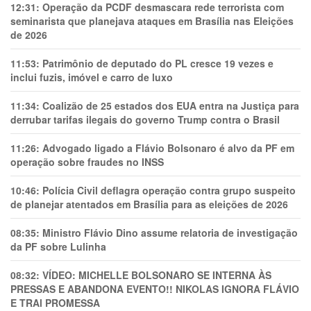
12:31:
Operação da PCDF desmascara rede terrorista com
seminarista que planejava ataques em Brasília nas Eleições
de 2026
11:53:
Patrimônio de deputado do PL cresce 19 vezes e
inclui fuzis, imóvel e carro de luxo
11:34:
Coalizão de 25 estados dos EUA entra na Justiça para
derrubar tarifas ilegais do governo Trump contra o Brasil
11:26:
Advogado ligado a Flávio Bolsonaro é alvo da PF em
operação sobre fraudes no INSS
10:46:
Polícia Civil deflagra operação contra grupo suspeito
de planejar atentados em Brasília para as eleições de 2026
08:35:
Ministro Flávio Dino assume relatoria de investigação
da PF sobre Lulinha
08:32:
VÍDEO: MICHELLE BOLSONARO SE INTERNA ÀS
PRESSAS E ABANDONA EVENTO!! NIKOLAS IGNORA FLÁVIO
E TRAl PROMESSA