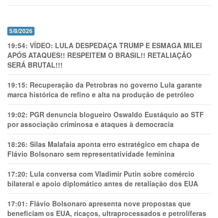
5/8/2026
19:54:
VÍDEO: LULA DESPEDAÇA TRUMP E ESMAGA MILEI
APÓS ATAQUES!! RESPEITEM O BRASIL!! RETALIAÇÃO
SERÁ BRUTAL!!!
19:15:
Recuperação da Petrobras no governo Lula garante
marca histórica de refino e alta na produção de petróleo
19:02:
PGR denuncia blogueiro Oswaldo Eustáquio ao STF
por associação criminosa e ataques à democracia
18:26:
Silas Malafaia aponta erro estratégico em chapa de
Flávio Bolsonaro sem representatividade feminina
17:20:
Lula conversa com Vladimir Putin sobre comércio
bilateral e apoio diplomático antes de retaliação dos EUA
17:01:
Flávio Bolsonaro apresenta nove propostas que
beneficiam os EUA, ricaços, ultraprocessados e petrolíferas