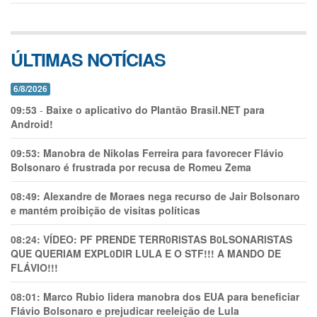
ÚLTIMAS NOTÍCIAS
6/8/2026
09:53
-
Baixe o aplicativo do Plantão Brasil.NET para
Android!
09:53:
Manobra de Nikolas Ferreira para favorecer Flávio
Bolsonaro é frustrada por recusa de Romeu Zema
08:49:
Alexandre de Moraes nega recurso de Jair Bolsonaro
e mantém proibição de visitas políticas
08:24:
VÍDEO: PF PRENDE TERR0RlSTAS B0LSONARlSTAS
QUE QUERIAM EXPL0DlR LULA E O STF!!! A MANDO DE
FLÁVIO!!!
08:01:
Marco Rubio lidera manobra dos EUA para beneficiar
Flávio Bolsonaro e prejudicar reeleição de Lula