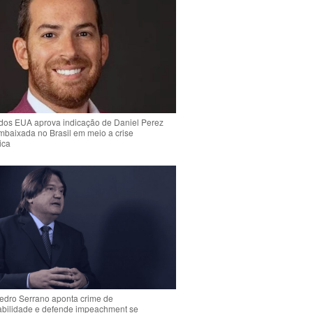
dos EUA aprova indicação de Daniel Perez
mbaixada no Brasil em meio a crise
ica
Pedro Serrano aponta crime de
abilidade e defende impeachment se