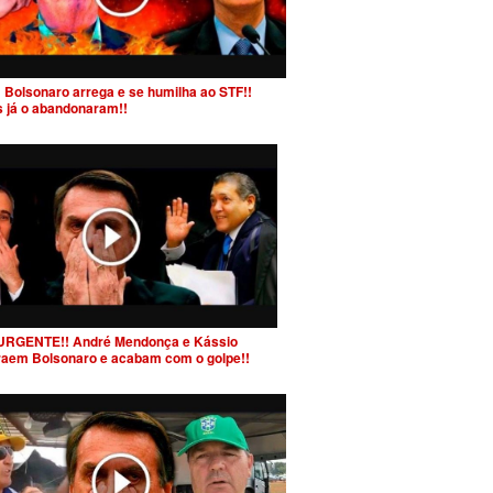
 Bolsonaro arrega e se humilha ao STF!!
s já o abandonaram!!
URGENTE!! André Mendonça e Kássio
raem Bolsonaro e acabam com o golpe!!