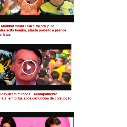
 Mandou matar Lula e foi pra jaula!!
dre solta bomba, afasta prefeito e prende
aristas
Desviaram milhões!! Acampamento
rista tem briga após denúncias de corrupção