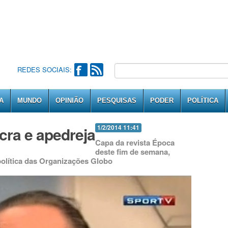
REDES SOCIAIS:
A
MUNDO
OPINIÃO
PESQUISAS
PODER
POLÍTICA
cra e apedreja
1/2/2014 11:41
Capa da revista Época
deste fim de semana,
 política das Organizações Globo