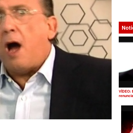
Notí
VÍDEO: 
renunci