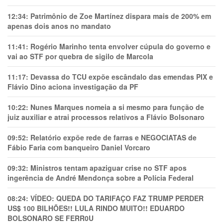
12:34:
Patrimônio de Zoe Martínez dispara mais de 200% em
apenas dois anos no mandato
11:41:
Rogério Marinho tenta envolver cúpula do governo e
vai ao STF por quebra de sigilo de Marcola
11:17:
Devassa do TCU expõe escândalo das emendas PIX e
Flávio Dino aciona investigação da PF
10:22:
Nunes Marques nomeia a si mesmo para função de
juiz auxiliar e atrai processos relativos a Flávio Bolsonaro
09:52:
Relatório expõe rede de farras e NEGOCIATAS de
Fábio Faria com banqueiro Daniel Vorcaro
09:32:
Ministros tentam apaziguar crise no STF apos
ingerência de André Mendonça sobre a Polícia Federal
08:24:
VÍDEO: QUEDA DO TARIFAÇO FAZ TRUMP PERDER
US$ 100 BILHÕES!! LULA RINDO MUITO!! EDUARDO
BOLSONARO SE FERR0U