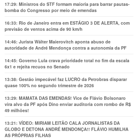
17:29:
Ministros do STF formam maioria para barrar pautas-
bomba do Congresso por meio de emendas
16:33:
Rio de Janeiro entra em ESTÁGIO 3 DE ALERTA, com
previsão de ventos acima de 90 km/h
14:46:
Jurista Wálter Maierovitch aponta abuso de
autoridade de André Mendonça contra a autonomia da PF
14:45:
Governo Lula crava prioridade total no fim da escala
6x1 e rejeita recuos no Senado
13:38:
Gestão impecável faz LUCRO da Petrobras disparar
quase 100% no segundo trimestre de 2026
13:29:
MAMATA DAS EMENDAS! Vice de Flávio Bolsonaro
vira alvo da PF após Dino enviar auditoria com rombo de R$
49 milhões!
13:21:
VÍDEO: MIRIAM LEITÃO CALA JORNALISTAS DA
GLOBO E DETONA ANDRÉ MENDONÇA!! FLÁVIO HUMILHA
AS PRÓPRIAS FILHAS