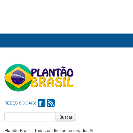
REDES SOCIAIS:
Buscar
Notícias do Flamengo
Notícias do Corinthians
Plantão Brasil - Todos os direitos reservados ®