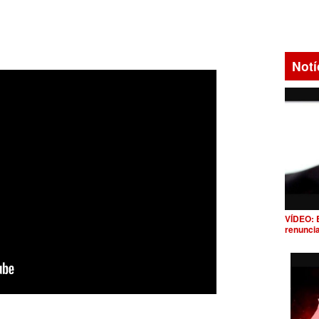
Notí
VÍDEO: 
renunci