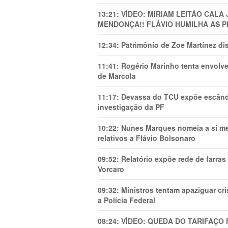
13:21:
VÍDEO: MIRIAM LEITÃO CAL
MENDONÇA!! FLÁVIO HUMILHA AS P
12:34:
Patrimônio de Zoe Martínez d
11:41:
Rogério Marinho tenta envolve
de Marcola
11:17:
Devassa do TCU expõe escânda
investigação da PF
10:22:
Nunes Marques nomeia a si mes
relativos a Flávio Bolsonaro
09:52:
Relatório expõe rede de farra
Vorcaro
09:32:
Ministros tentam apaziguar c
a Polícia Federal
08:24:
VÍDEO: QUEDA DO TARIFAÇO 