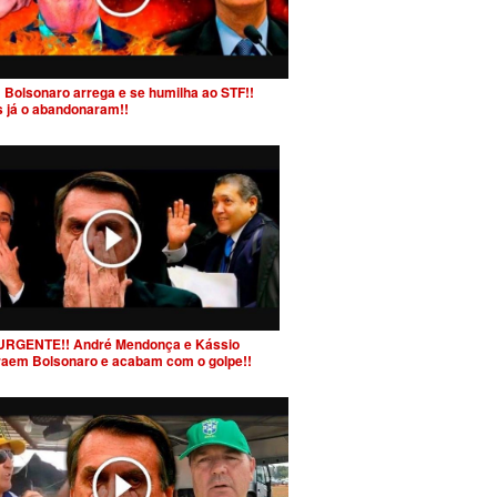
 Bolsonaro arrega e se humilha ao STF!!
s já o abandonaram!!
URGENTE!! André Mendonça e Kássio
raem Bolsonaro e acabam com o golpe!!