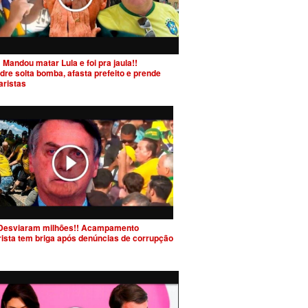
 Mandou matar Lula e foi pra jaula!!
dre solta bomba, afasta prefeito e prende
aristas
Desviaram milhões!! Acampamento
rista tem briga após denúncias de corrupção