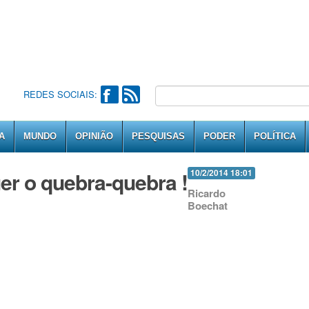
REDES SOCIAIS:
A
MUNDO
OPINIÃO
PESQUISAS
PODER
POLÍTICA
er o quebra-quebra !
10/2/2014 18:01
Ricardo
Boechat