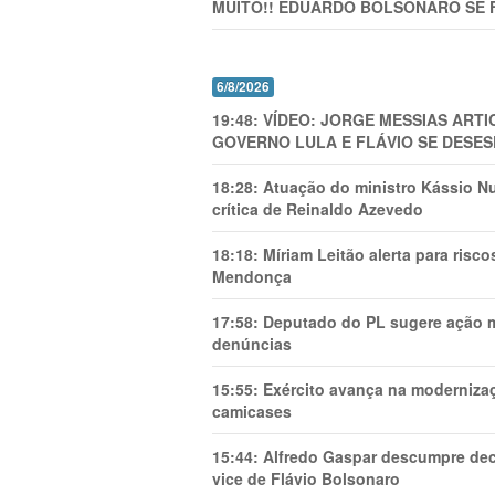
MUITO!! EDUARDO BOLSONARO SE 
6/8/2026
19:48:
VÍDEO: JORGE MESSIAS AR
GOVERNO LULA E FLÁVIO SE DESES
18:28:
Atuação do ministro Kássio Nu
crítica de Reinaldo Azevedo
18:18:
Míriam Leitão alerta para risc
Mendonça
17:58:
Deputado do PL sugere ação mi
denúncias
15:55:
Exército avança na modernizaç
camicases
15:44:
Alfredo Gaspar descumpre dec
vice de Flávio Bolsonaro