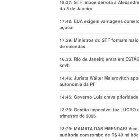
18:37:
STF impõe derrota a Alexandre
do 8 de Janeiro
17:48:
EUA exigem vantagens comercia
açúcar
17:29:
Ministros do STF formam maio
de emendas
16:33:
Rio de Janeiro entra em ESTÁ
km/h
14:46:
Jurista Wálter Maierovitch ap
autonomia da PF
14:45:
Governo Lula crava prioridade 
13:38:
Gestão impecável faz LUCRO d
trimestre de 2026
13:29:
MAMATA DAS EMENDAS! Vice de 
auditoria com rombo de R$ 49 milhõe