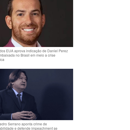
dos EUA aprova indicação de Daniel Perez
mbaixada no Brasil em meio a crise
ica
Pedro Serrano aponta crime de
abilidade e defende impeachment se