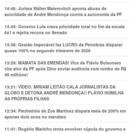
14:46:
Jurista Wálter Maierovitch aponta abuso de
autoridade de André Mendonça contra a autonomia da PF
14:45:
Governo Lula crava prioridade total no fim da escala
6x1 e rejeita recuos no Senado
13:38:
Gestão impecável faz LUCRO da Petrobras disparar
quase 100% no segundo trimestre de 2026
13:29:
MAMATA DAS EMENDAS! Vice de Flávio Bolsonaro
vira alvo da PF após Dino enviar auditoria com rombo de R$
49 milhões!
13:21:
VÍDEO: MIRIAM LEITÃO CALA JORNALISTAS DA
GLOBO E DETONA ANDRÉ MENDONÇA!! FLÁVIO HUMILHA
AS PRÓPRIAS FILHAS
12:34:
Patrimônio de Zoe Martínez dispara mais de 200% em
apenas dois anos no mandato
11:41:
Rogério Marinho tenta envolver cúpula do governo e