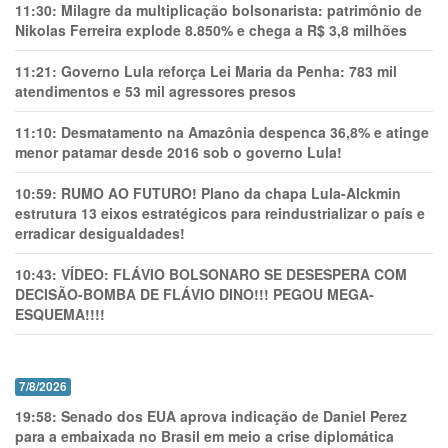
11:30:
Milagre da multiplicação bolsonarista: patrimônio de
Nikolas Ferreira explode 8.850% e chega a R$ 3,8 milhões
11:21:
Governo Lula reforça Lei Maria da Penha: 783 mil
atendimentos e 53 mil agressores presos
11:10:
Desmatamento na Amazônia despenca 36,8% e atinge
menor patamar desde 2016 sob o governo Lula!
10:59:
RUMO AO FUTURO! Plano da chapa Lula-Alckmin
estrutura 13 eixos estratégicos para reindustrializar o país e
erradicar desigualdades!
10:43:
VÍDEO: FLÁVIO BOLSONARO SE DESESPERA COM
DECISÃO-BOMBA DE FLÁVIO DINO!!! PEGOU MEGA-
ESQUEMA!!!!
7/8/2026
19:58:
Senado dos EUA aprova indicação de Daniel Perez
para a embaixada no Brasil em meio a crise diplomática