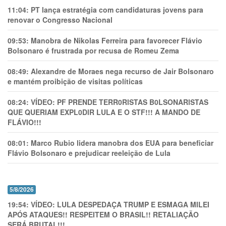
11:04:
PT lança estratégia com candidaturas jovens para
renovar o Congresso Nacional
09:53:
Manobra de Nikolas Ferreira para favorecer Flávio
Bolsonaro é frustrada por recusa de Romeu Zema
08:49:
Alexandre de Moraes nega recurso de Jair Bolsonaro
e mantém proibição de visitas políticas
08:24:
VÍDEO: PF PRENDE TERR0RlSTAS B0LSONARlSTAS
QUE QUERIAM EXPL0DlR LULA E O STF!!! A MANDO DE
FLÁVIO!!!
08:01:
Marco Rubio lidera manobra dos EUA para beneficiar
Flávio Bolsonaro e prejudicar reeleição de Lula
5/8/2026
19:54:
VÍDEO: LULA DESPEDAÇA TRUMP E ESMAGA MILEI
APÓS ATAQUES!! RESPEITEM O BRASIL!! RETALIAÇÃO
SERÁ BRUTAL!!!