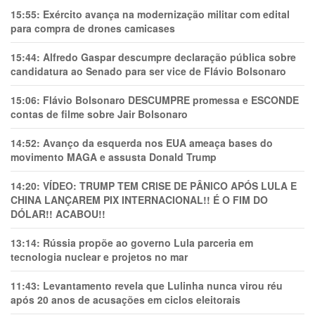
15:55:
Exército avança na modernização militar com edital
para compra de drones camicases
15:44:
Alfredo Gaspar descumpre declaração pública sobre
candidatura ao Senado para ser vice de Flávio Bolsonaro
15:06:
Flávio Bolsonaro DESCUMPRE promessa e ESCONDE
contas de filme sobre Jair Bolsonaro
14:52:
Avanço da esquerda nos EUA ameaça bases do
movimento MAGA e assusta Donald Trump
14:20:
VÍDEO: TRUMP TEM CRlSE DE PÂNlCO APÓS LULA E
CHINA LANÇAREM PIX INTERNACIONAL!! É O FIM DO
DÓLAR!! ACABOU!!
13:14:
Rússia propõe ao governo Lula parceria em
tecnologia nuclear e projetos no mar
11:43:
Levantamento revela que Lulinha nunca virou réu
após 20 anos de acusações em ciclos eleitorais