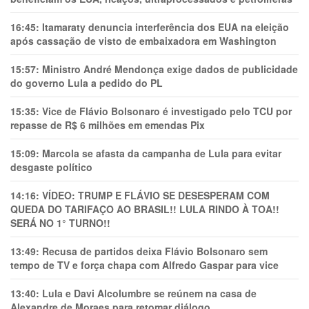
16:45:
Itamaraty denuncia interferência dos EUA na eleição
após cassação de visto de embaixadora em Washington
15:57:
Ministro André Mendonça exige dados de publicidade
do governo Lula a pedido do PL
15:35:
Vice de Flávio Bolsonaro é investigado pelo TCU por
repasse de R$ 6 milhões em emendas Pix
15:09:
Marcola se afasta da campanha de Lula para evitar
desgaste político
14:16:
VÍDEO: TRUMP E FLÁVIO SE DESESPERAM COM
QUEDA DO TARIFAÇO AO BRASIL!! LULA RINDO À TOA!!
SERÁ NO 1° TURNO!!
13:49:
Recusa de partidos deixa Flávio Bolsonaro sem
tempo de TV e força chapa com Alfredo Gaspar para vice
13:40:
Lula e Davi Alcolumbre se reúnem na casa de
Alexandre de Moraes para retomar diálogo