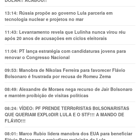
13:14:
Rússia propõe ao governo Lula parceria em
tecnologia nuclear e projetos no mar
11:43:
Levantamento revela que Lulinha nunca virou réu
após 20 anos de acusações em ciclos eleitorais
11:04:
PT lança estratégia com candidaturas jovens para
renovar o Congresso Nacional
09:53:
Manobra de Nikolas Ferreira para favorecer Flávio
Bolsonaro é frustrada por recusa de Romeu Zema
08:49:
Alexandre de Moraes nega recurso de Jair Bolsonaro
e mantém proibição de visitas políticas
08:24:
VÍDEO: PF PRENDE TERR0RlSTAS B0LSONARlSTAS
QUE QUERIAM EXPL0DlR LULA E O STF!!! A MANDO DE
FLÁVIO!!!
08:01:
Marco Rubio lidera manobra dos EUA para beneficiar
Flávio Bolsonaro e prejudicar reeleição de Lula