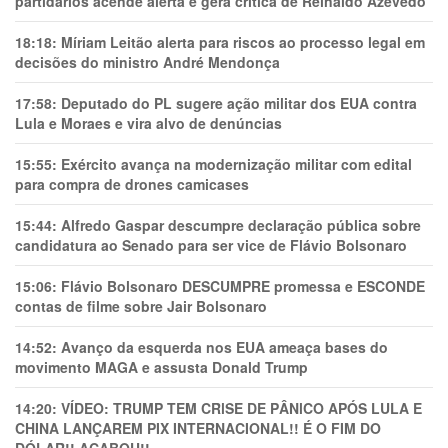
partidários acende alerta e gera crítica de Reinaldo Azevedo
18:18:
Míriam Leitão alerta para riscos ao processo legal em
decisões do ministro André Mendonça
17:58:
Deputado do PL sugere ação militar dos EUA contra
Lula e Moraes e vira alvo de denúncias
15:55:
Exército avança na modernização militar com edital
para compra de drones camicases
15:44:
Alfredo Gaspar descumpre declaração pública sobre
candidatura ao Senado para ser vice de Flávio Bolsonaro
15:06:
Flávio Bolsonaro DESCUMPRE promessa e ESCONDE
contas de filme sobre Jair Bolsonaro
14:52:
Avanço da esquerda nos EUA ameaça bases do
movimento MAGA e assusta Donald Trump
14:20:
VÍDEO: TRUMP TEM CRlSE DE PÂNlCO APÓS LULA E
CHINA LANÇAREM PIX INTERNACIONAL!! É O FIM DO
DÓLAR!! ACABOU!!