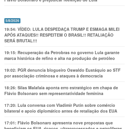
5/8/2026
19:54:
VÍDEO: LULA DESPEDAÇA TRUMP E ESMAGA MILEI
APÓS ATAQUES!! RESPEITEM O BRASIL!! RETALIAÇÃO
SERÁ BRUTAL!!!
19:15:
Recuperação da Petrobras no governo Lula garante
marca histórica de refino e alta na produção de petróleo
19:02:
PGR denuncia blogueiro Oswaldo Eustáquio ao STF
por associação criminosa e ataques à democracia
18:26:
Silas Malafaia aponta erro estratégico em chapa de
Flávio Bolsonaro sem representatividade feminina
17:20:
Lula conversa com Vladimir Putin sobre comércio
bilateral e apoio diplomático antes de retaliação dos EUA
17:01:
Flávio Bolsonaro apresenta nove propostas que
beneficiam os EUA, ricaços, ultraprocessados e petrolíferas