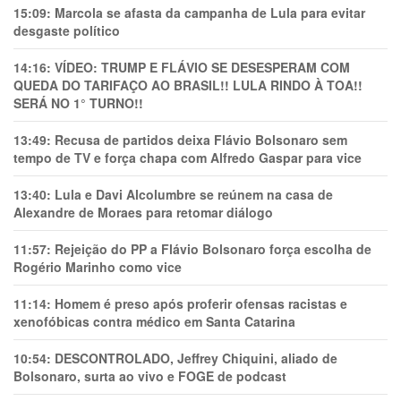
15:09:
Marcola se afasta da campanha de Lula para evitar
desgaste político
14:16:
VÍDEO: TRUMP E FLÁVIO SE DESESPERAM COM
QUEDA DO TARIFAÇO AO BRASIL!! LULA RINDO À TOA!!
SERÁ NO 1° TURNO!!
13:49:
Recusa de partidos deixa Flávio Bolsonaro sem
tempo de TV e força chapa com Alfredo Gaspar para vice
13:40:
Lula e Davi Alcolumbre se reúnem na casa de
Alexandre de Moraes para retomar diálogo
11:57:
Rejeição do PP a Flávio Bolsonaro força escolha de
Rogério Marinho como vice
11:14:
Homem é preso após proferir ofensas racistas e
xenofóbicas contra médico em Santa Catarina
10:54:
DESCONTROLADO, Jeffrey Chiquini, aliado de
Bolsonaro, surta ao vivo e FOGE de podcast