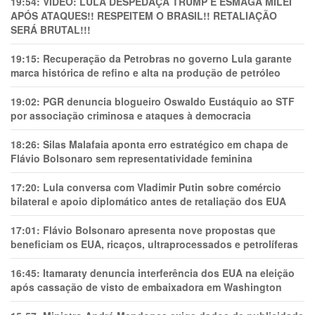
19:54:
VÍDEO: LULA DESPEDAÇA TRUMP E ESMAGA MILEI
APÓS ATAQUES!! RESPEITEM O BRASIL!! RETALIAÇÃO
SERÁ BRUTAL!!!
19:15:
Recuperação da Petrobras no governo Lula garante
marca histórica de refino e alta na produção de petróleo
19:02:
PGR denuncia blogueiro Oswaldo Eustáquio ao STF
por associação criminosa e ataques à democracia
18:26:
Silas Malafaia aponta erro estratégico em chapa de
Flávio Bolsonaro sem representatividade feminina
17:20:
Lula conversa com Vladimir Putin sobre comércio
bilateral e apoio diplomático antes de retaliação dos EUA
17:01:
Flávio Bolsonaro apresenta nove propostas que
beneficiam os EUA, ricaços, ultraprocessados e petrolíferas
16:45:
Itamaraty denuncia interferência dos EUA na eleição
após cassação de visto de embaixadora em Washington