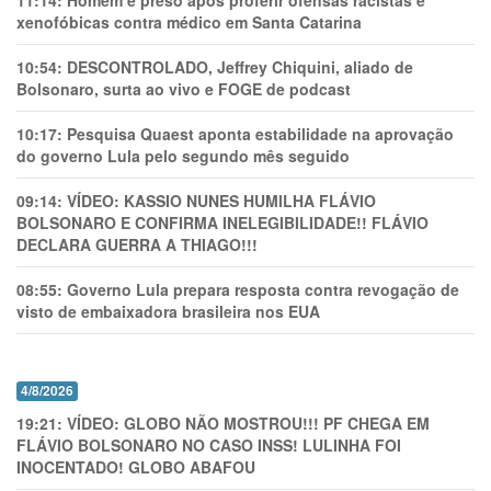
11:14:
Homem é preso após proferir ofensas racistas e
xenofóbicas contra médico em Santa Catarina
10:54:
DESCONTROLADO, Jeffrey Chiquini, aliado de
Bolsonaro, surta ao vivo e FOGE de podcast
10:17:
Pesquisa Quaest aponta estabilidade na aprovação
do governo Lula pelo segundo mês seguido
09:14:
VÍDEO: KASSIO NUNES HUMlLHA FLÁVIO
BOLSONARO E CONFIRMA INELEGIBILIDADE!! FLÁVIO
DECLARA GUERRA A THIAGO!!!
08:55:
Governo Lula prepara resposta contra revogação de
visto de embaixadora brasileira nos EUA
4/8/2026
19:21:
VÍDEO: GLOBO NÃO MOSTROU!!! PF CHEGA EM
FLÁVIO BOLSONARO NO CASO INSS! LULINHA FOI
INOCENTADO! GLOBO ABAFOU