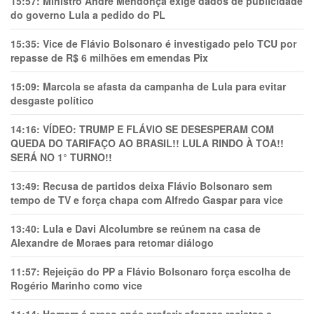
15:57:
Ministro André Mendonça exige dados de publicidade
do governo Lula a pedido do PL
15:35:
Vice de Flávio Bolsonaro é investigado pelo TCU por
repasse de R$ 6 milhões em emendas Pix
15:09:
Marcola se afasta da campanha de Lula para evitar
desgaste político
14:16:
VÍDEO: TRUMP E FLÁVIO SE DESESPERAM COM
QUEDA DO TARIFAÇO AO BRASIL!! LULA RINDO À TOA!!
SERÁ NO 1° TURNO!!
13:49:
Recusa de partidos deixa Flávio Bolsonaro sem
tempo de TV e força chapa com Alfredo Gaspar para vice
13:40:
Lula e Davi Alcolumbre se reúnem na casa de
Alexandre de Moraes para retomar diálogo
11:57:
Rejeição do PP a Flávio Bolsonaro força escolha de
Rogério Marinho como vice