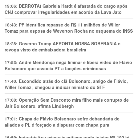
19:06:
DERROTA! Gabriela Hardt é afastada do cargo após
CNJ comprovar irregularidades em acordo da Lava Jato
18:43:
PF identifica repasse de R$ 11 milhões de Willer
Tomaz para esposa de Weverton Rocha no esquema do INSS
18:28:
Governo Trump AFRONTA NOSSA SOBERANIA e
revoga visto de embaixadora brasileira
17:53:
André Mendonça nega liminar e libera vídeo de Flávio
Bolsonaro que associa PT a facções criminosas
17:40:
Escondido atrás do clã Bolsonaro, amigo de Flávio,
Willer Tomaz , chegou a indicar ministro do STF
17:08:
Operação Sem Desconto mira filho mais corrupto de
Jair Bolsonaro, afirma Lindbergh
17:01:
Chapa de Flávio Bolsonaro sofre debandada de
aliados e PL é forçado a disputar com chapa pura
16:59:
Industrializar minerais críticos pode injetar R$ 192 bi