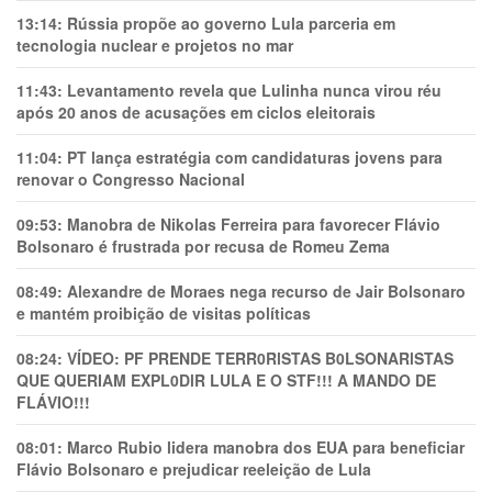
13:14:
Rússia propõe ao governo Lula parceria em
tecnologia nuclear e projetos no mar
11:43:
Levantamento revela que Lulinha nunca virou réu
após 20 anos de acusações em ciclos eleitorais
11:04:
PT lança estratégia com candidaturas jovens para
renovar o Congresso Nacional
09:53:
Manobra de Nikolas Ferreira para favorecer Flávio
Bolsonaro é frustrada por recusa de Romeu Zema
08:49:
Alexandre de Moraes nega recurso de Jair Bolsonaro
e mantém proibição de visitas políticas
08:24:
VÍDEO: PF PRENDE TERR0RlSTAS B0LSONARlSTAS
QUE QUERIAM EXPL0DlR LULA E O STF!!! A MANDO DE
FLÁVIO!!!
08:01:
Marco Rubio lidera manobra dos EUA para beneficiar
Flávio Bolsonaro e prejudicar reeleição de Lula