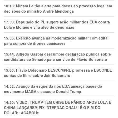
18:18:
Míriam Leitão alerta para riscos ao processo legal em
decisões do ministro André Mendonça
17:58:
Deputado do PL sugere ação militar dos EUA contra
Lula e Moraes e vira alvo de denúncias
15:55:
Exército avança na modernização militar com edital
para compra de drones camicases
15:44:
Alfredo Gaspar descumpre declaração pública sobre
candidatura ao Senado para ser vice de Flávio Bolsonaro
15:06:
Flávio Bolsonaro DESCUMPRE promessa e ESCONDE
contas de filme sobre Jair Bolsonaro
14:52:
Avanço da esquerda nos EUA ameaça bases do
movimento MAGA e assusta Donald Trump
14:20:
VÍDEO: TRUMP TEM CRlSE DE PÂNlCO APÓS LULA E
CHINA LANÇAREM PIX INTERNACIONAL!! É O FIM DO
DÓLAR!! ACABOU!!