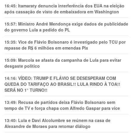
16:45:
Itamaraty denuncia interferência dos EUA na eleição
após cassação de visto de embaixadora em Washington
15:57:
Ministro André Mendonça exige dados de publicidade
do governo Lula a pedido do PL
15:35:
Vice de Flávio Bolsonaro é investigado pelo TCU por
repasse de R$ 6 milhões em emendas Pix
15:09:
Marcola se afasta da campanha de Lula para evitar
desgaste político
14:16:
VÍDEO: TRUMP E FLÁVIO SE DESESPERAM COM
QUEDA DO TARIFAÇO AO BRASIL!! LULA RINDO À TOA!!
SERÁ NO 1° TURNO!!
13:49:
Recusa de partidos deixa Flávio Bolsonaro sem
tempo de TV e força chapa com Alfredo Gaspar para vice
13:40:
Lula e Davi Alcolumbre se reúnem na casa de
Alexandre de Moraes para retomar diálogo