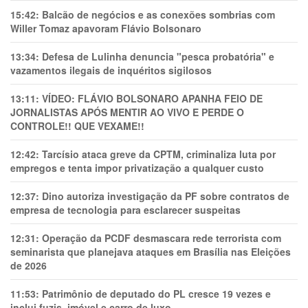
15:42:
Balcão de negócios e as conexões sombrias com
Willer Tomaz apavoram Flávio Bolsonaro
13:34:
Defesa de Lulinha denuncia "pesca probatória" e
vazamentos ilegais de inquéritos sigilosos
13:11:
VÍDEO: FLÁVIO BOLSONARO APANHA FEIO DE
JORNALISTAS APÓS MENTIR AO VIVO E PERDE O
CONTROLE!! QUE VEXAME!!
12:42:
Tarcísio ataca greve da CPTM, criminaliza luta por
empregos e tenta impor privatização a qualquer custo
12:37:
Dino autoriza investigação da PF sobre contratos de
empresa de tecnologia para esclarecer suspeitas
12:31:
Operação da PCDF desmascara rede terrorista com
seminarista que planejava ataques em Brasília nas Eleições
de 2026
11:53:
Patrimônio de deputado do PL cresce 19 vezes e
inclui fuzis, imóvel e carro de luxo