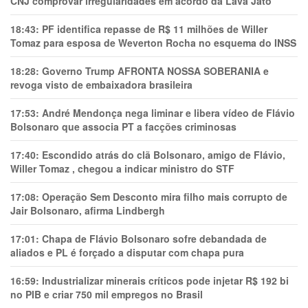
CNJ comprovar irregularidades em acordo da Lava Jato
18:43:
PF identifica repasse de R$ 11 milhões de Willer
Tomaz para esposa de Weverton Rocha no esquema do INSS
18:28:
Governo Trump AFRONTA NOSSA SOBERANIA e
revoga visto de embaixadora brasileira
17:53:
André Mendonça nega liminar e libera vídeo de Flávio
Bolsonaro que associa PT a facções criminosas
17:40:
Escondido atrás do clã Bolsonaro, amigo de Flávio,
Willer Tomaz , chegou a indicar ministro do STF
17:08:
Operação Sem Desconto mira filho mais corrupto de
Jair Bolsonaro, afirma Lindbergh
17:01:
Chapa de Flávio Bolsonaro sofre debandada de
aliados e PL é forçado a disputar com chapa pura
16:59:
Industrializar minerais críticos pode injetar R$ 192 bi
no PIB e criar 750 mil empregos no Brasil