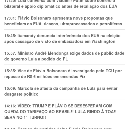
17:20:
Lula conversa com Vladimir Putin sobre comércio
bilateral e apoio diplomático antes de retaliação dos EUA
17:01:
Flávio Bolsonaro apresenta nove propostas que
beneficiam os EUA, ricaços, ultraprocessados e petrolíferas
16:45:
Itamaraty denuncia interferência dos EUA na eleição
após cassação de visto de embaixadora em Washington
15:57:
Ministro André Mendonça exige dados de publicidade
do governo Lula a pedido do PL
15:35:
Vice de Flávio Bolsonaro é investigado pelo TCU por
repasse de R$ 6 milhões em emendas Pix
15:09:
Marcola se afasta da campanha de Lula para evitar
desgaste político
14:16:
VÍDEO: TRUMP E FLÁVIO SE DESESPERAM COM
QUEDA DO TARIFAÇO AO BRASIL!! LULA RINDO À TOA!!
SERÁ NO 1° TURNO!!
13:49:
Recusa de partidos deixa Flávio Bolsonaro sem