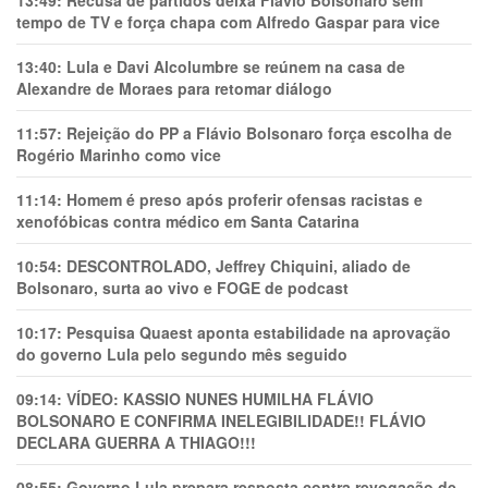
tempo de TV e força chapa com Alfredo Gaspar para vice
13:40:
Lula e Davi Alcolumbre se reúnem na casa de
Alexandre de Moraes para retomar diálogo
11:57:
Rejeição do PP a Flávio Bolsonaro força escolha de
Rogério Marinho como vice
11:14:
Homem é preso após proferir ofensas racistas e
xenofóbicas contra médico em Santa Catarina
10:54:
DESCONTROLADO, Jeffrey Chiquini, aliado de
Bolsonaro, surta ao vivo e FOGE de podcast
10:17:
Pesquisa Quaest aponta estabilidade na aprovação
do governo Lula pelo segundo mês seguido
09:14:
VÍDEO: KASSIO NUNES HUMlLHA FLÁVIO
BOLSONARO E CONFIRMA INELEGIBILIDADE!! FLÁVIO
DECLARA GUERRA A THIAGO!!!
08:55:
Governo Lula prepara resposta contra revogação de