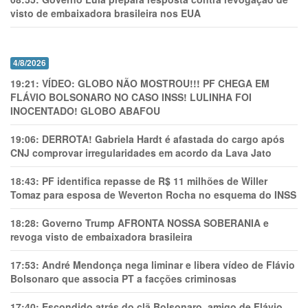
visto de embaixadora brasileira nos EUA
4/8/2026
19:21:
VÍDEO: GLOBO NÃO MOSTROU!!! PF CHEGA EM
FLÁVIO BOLSONARO NO CASO INSS! LULINHA FOI
INOCENTADO! GLOBO ABAFOU
19:06:
DERROTA! Gabriela Hardt é afastada do cargo após
CNJ comprovar irregularidades em acordo da Lava Jato
18:43:
PF identifica repasse de R$ 11 milhões de Willer
Tomaz para esposa de Weverton Rocha no esquema do INSS
18:28:
Governo Trump AFRONTA NOSSA SOBERANIA e
revoga visto de embaixadora brasileira
17:53:
André Mendonça nega liminar e libera vídeo de Flávio
Bolsonaro que associa PT a facções criminosas
17:40:
Escondido atrás do clã Bolsonaro, amigo de Flávio,