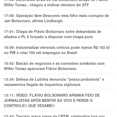
Willer Tomaz , chegou a indicar ministro do STF
17:08:
Operação Sem Desconto mira filho mais corrupto de
Jair Bolsonaro, afirma Lindbergh
17:01:
Chapa de Flávio Bolsonaro sofre debandada de
aliados e PL é forçado a disputar com chapa pura
16:59:
Industrializar minerais críticos pode injetar R$ 192 bi
no PIB e criar 750 mil empregos no Brasil
15:42:
Balcão de negócios e as conexões sombrias com
Willer Tomaz apavoram Flávio Bolsonaro
13:34:
Defesa de Lulinha denuncia "pesca probatória" e
vazamentos ilegais de inquéritos sigilosos
13:11:
VÍDEO: FLÁVIO BOLSONARO APANHA FEIO DE
JORNALISTAS APÓS MENTIR AO VIVO E PERDE O
CONTROLE!! QUE VEXAME!!
12:42:
Tarcísio ataca greve da CPTM, criminaliza luta por