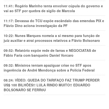
11:41:
Rogério Marinho tenta envolver cúpula do governo e
vai ao STF por quebra de sigilo de Marcola
11:17:
Devassa do TCU expõe escândalo das emendas PIX e
Flávio Dino aciona investigação da PF
10:22:
Nunes Marques nomeia a si mesmo para função de
juiz auxiliar e atrai processos relativos a Flávio Bolsonaro
09:52:
Relatório expõe rede de farras e NEGOCIATAS de
Fábio Faria com banqueiro Daniel Vorcaro
09:32:
Ministros tentam apaziguar crise no STF apos
ingerência de André Mendonça sobre a Polícia Federal
08:24:
VÍDEO: QUEDA DO TARIFAÇO FAZ TRUMP PERDER
US$ 100 BILHÕES!! LULA RINDO MUITO!! EDUARDO
BOLSONARO SE FERR0U