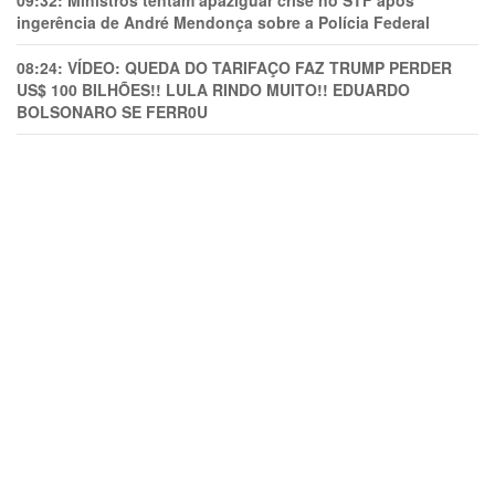
09:32:
Ministros tentam apaziguar crise no STF apos
ingerência de André Mendonça sobre a Polícia Federal
08:24:
VÍDEO: QUEDA DO TARIFAÇO FAZ TRUMP PERDER
US$ 100 BILHÕES!! LULA RINDO MUITO!! EDUARDO
BOLSONARO SE FERR0U