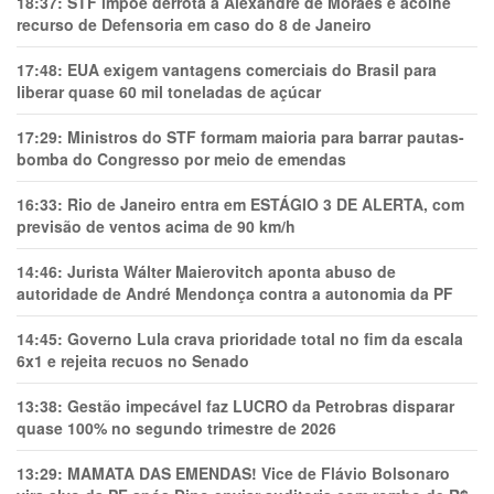
18:37:
STF impõe derrota a Alexandre de Moraes e acolhe
recurso de Defensoria em caso do 8 de Janeiro
17:48:
EUA exigem vantagens comerciais do Brasil para
liberar quase 60 mil toneladas de açúcar
17:29:
Ministros do STF formam maioria para barrar pautas-
bomba do Congresso por meio de emendas
16:33:
Rio de Janeiro entra em ESTÁGIO 3 DE ALERTA, com
previsão de ventos acima de 90 km/h
14:46:
Jurista Wálter Maierovitch aponta abuso de
autoridade de André Mendonça contra a autonomia da PF
14:45:
Governo Lula crava prioridade total no fim da escala
6x1 e rejeita recuos no Senado
13:38:
Gestão impecável faz LUCRO da Petrobras disparar
quase 100% no segundo trimestre de 2026
13:29:
MAMATA DAS EMENDAS! Vice de Flávio Bolsonaro