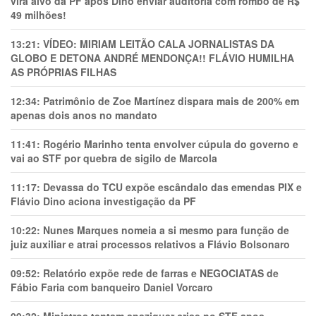
vira alvo da PF após Dino enviar auditoria com rombo de R$
49 milhões!
13:21:
VÍDEO: MIRIAM LEITÃO CALA JORNALISTAS DA
GLOBO E DETONA ANDRÉ MENDONÇA!! FLÁVIO HUMILHA
AS PRÓPRIAS FILHAS
12:34:
Patrimônio de Zoe Martínez dispara mais de 200% em
apenas dois anos no mandato
11:41:
Rogério Marinho tenta envolver cúpula do governo e
vai ao STF por quebra de sigilo de Marcola
11:17:
Devassa do TCU expõe escândalo das emendas PIX e
Flávio Dino aciona investigação da PF
10:22:
Nunes Marques nomeia a si mesmo para função de
juiz auxiliar e atrai processos relativos a Flávio Bolsonaro
09:52:
Relatório expõe rede de farras e NEGOCIATAS de
Fábio Faria com banqueiro Daniel Vorcaro