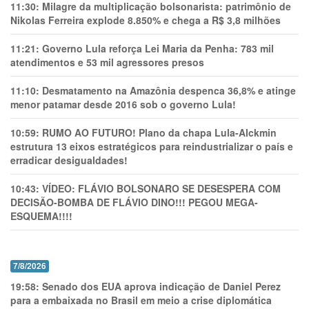
11:30:
Milagre da multiplicação bolsonarista: patrimônio de
Nikolas Ferreira explode 8.850% e chega a R$ 3,8 milhões
11:21:
Governo Lula reforça Lei Maria da Penha: 783 mil
atendimentos e 53 mil agressores presos
11:10:
Desmatamento na Amazônia despenca 36,8% e atinge
menor patamar desde 2016 sob o governo Lula!
10:59:
RUMO AO FUTURO! Plano da chapa Lula-Alckmin
estrutura 13 eixos estratégicos para reindustrializar o país e
erradicar desigualdades!
10:43:
VÍDEO: FLÁVIO BOLSONARO SE DESESPERA COM
DECISÃO-BOMBA DE FLÁVIO DINO!!! PEGOU MEGA-
ESQUEMA!!!!
7/8/2026
19:58:
Senado dos EUA aprova indicação de Daniel Perez
para a embaixada no Brasil em meio a crise diplomática