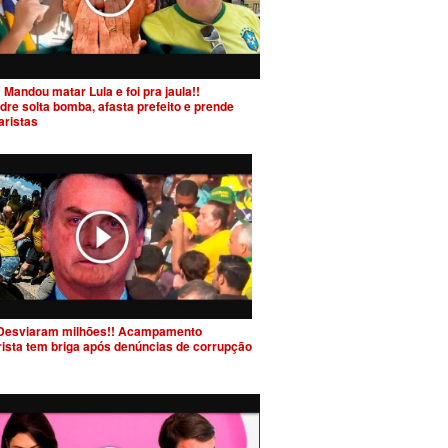
 Mandou matar Lula e foi pra jaula!!
dre solta bomba, afasta prefeito e prende
aristas
Desviaram milhões!! Acampamento
rista tem briga após denúncias de corrupção