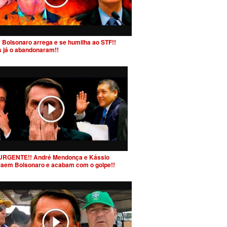
 Bolsonaro arrega e se humilha ao STF!!
s já o abandonaram!!
URGENTE!! André Mendonça e Kássio
raem Bolsonaro e acabam com o golpe!!