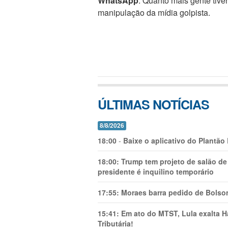
WhatsApp
. Quanto mais gente tive
manipulação da mídia golpista.
ÚLTIMAS NOTÍCIAS
8/8/2026
18:00
-
Baixe o aplicativo do Plantão
18:00:
Trump tem projeto de salão de
presidente é inquilino temporário
17:55:
Moraes barra pedido de Bolson
15:41:
Em ato do MTST, Lula exalta H
Tributária!