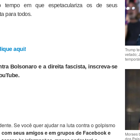
o tempo em que espetaculariza os de seus
ta para todos.
ique aqui!
Trump te
vetado; 
temporár
tra Bolsonaro e a direita fascista, inscreva-se
YouTube.
ente. Se você quer ajudar na luta contra o golpismo
e com seus amigos e em grupos de Facebook e
Moraes b
dos Pais