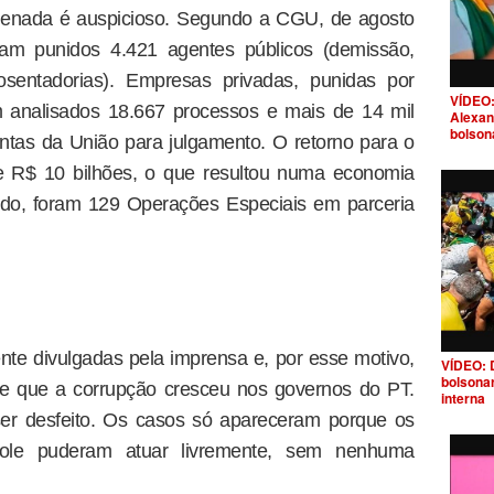
denada é auspicioso. Segundo a CGU, de agosto
am punidos 4.421 agentes públicos (demissão,
osentadorias). Empresas privadas, punidas por
VÍDEO:
 analisados 18.667 processos e mais de 14 mil
Alexan
bolson
tas da União para julgamento. O retorno para o
e R$ 10 bilhões, o que resultou numa economia
odo, foram 129 Operações Especiais em parceria
e divulgadas pela imprensa e, por esse motivo,
VÍDEO: 
bolsona
e que a corrupção cresceu nos governos do PT.
interna
er desfeito. Os casos só apareceram porque os
trole puderam atuar livremente, sem nenhuma