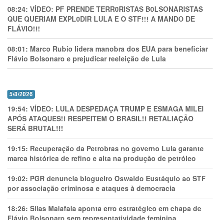
08:24:
VÍDEO: PF PRENDE TERR0RlSTAS B0LSONARlSTAS
QUE QUERIAM EXPL0DlR LULA E O STF!!! A MANDO DE
FLÁVIO!!!
08:01:
Marco Rubio lidera manobra dos EUA para beneficiar
Flávio Bolsonaro e prejudicar reeleição de Lula
5/8/2026
19:54:
VÍDEO: LULA DESPEDAÇA TRUMP E ESMAGA MILEI
APÓS ATAQUES!! RESPEITEM O BRASIL!! RETALIAÇÃO
SERÁ BRUTAL!!!
19:15:
Recuperação da Petrobras no governo Lula garante
marca histórica de refino e alta na produção de petróleo
19:02:
PGR denuncia blogueiro Oswaldo Eustáquio ao STF
por associação criminosa e ataques à democracia
18:26:
Silas Malafaia aponta erro estratégico em chapa de
Flávio Bolsonaro sem representatividade feminina