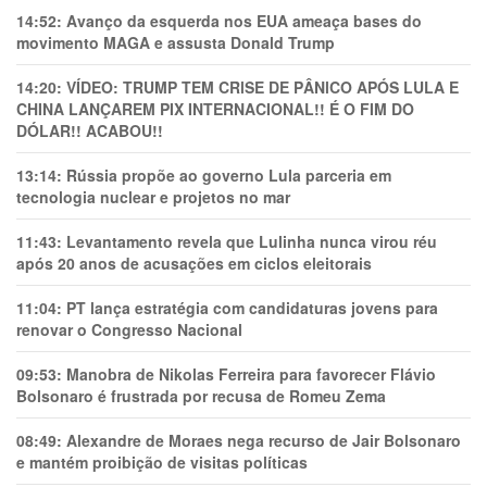
14:52:
Avanço da esquerda nos EUA ameaça bases do
movimento MAGA e assusta Donald Trump
14:20:
VÍDEO: TRUMP TEM CRlSE DE PÂNlCO APÓS LULA E
CHINA LANÇAREM PIX INTERNACIONAL!! É O FIM DO
DÓLAR!! ACABOU!!
13:14:
Rússia propõe ao governo Lula parceria em
tecnologia nuclear e projetos no mar
11:43:
Levantamento revela que Lulinha nunca virou réu
após 20 anos de acusações em ciclos eleitorais
11:04:
PT lança estratégia com candidaturas jovens para
renovar o Congresso Nacional
09:53:
Manobra de Nikolas Ferreira para favorecer Flávio
Bolsonaro é frustrada por recusa de Romeu Zema
08:49:
Alexandre de Moraes nega recurso de Jair Bolsonaro
e mantém proibição de visitas políticas