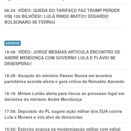
08:24:
VÍDEO: QUEDA DO TARIFAÇO FAZ TRUMP PERDER
US$ 100 BILHÕES!! LULA RINDO MUITO!! EDUARDO
BOLSONARO SE FERR0U
6/8/2026
19:48:
VÍDEO: JORGE MESSIAS ARTICULA ENCONTRO DE
ANDRÉ MENDONÇA COM GOVERNO LULA E FLÁVIO SE
DESESPERA!!
18:28:
Atuação do ministro Kássio Nunes em acordos
partidários acende alerta e gera crítica de Reinaldo Azevedo
18:18:
Míriam Leitão alerta para riscos ao processo legal em
decisões do ministro André Mendonça
17:58:
Deputado do PL sugere ação militar dos EUA contra
Lula e Moraes e vira alvo de denúncias
15:55:
Exército avança na modernização militar com edital