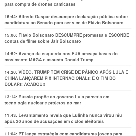
para compra de drones camicases
15:44:
Alfredo Gaspar descumpre declaração pública sobre
candidatura ao Senado para ser vice de Flávio Bolsonaro
15:06:
Flávio Bolsonaro DESCUMPRE promessa e ESCONDE
contas de filme sobre Jair Bolsonaro
14:52:
Avanço da esquerda nos EUA ameaça bases do
movimento MAGA e assusta Donald Trump
14:20:
VÍDEO: TRUMP TEM CRlSE DE PÂNlCO APÓS LULA E
CHINA LANÇAREM PIX INTERNACIONAL!! É O FIM DO
DÓLAR!! ACABOU!!
13:14:
Rússia propõe ao governo Lula parceria em
tecnologia nuclear e projetos no mar
11:43:
Levantamento revela que Lulinha nunca virou réu
após 20 anos de acusações em ciclos eleitorais
11:04:
PT lança estratégia com candidaturas jovens para