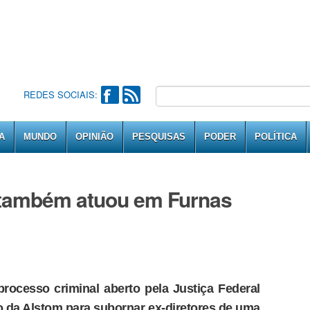
REDES SOCIAIS:
A
MUNDO
OPINIÃO
PESQUISAS
PODER
POLÍTICA
 também atuou em Furnas
rocesso criminal aberto pela Justiça Federal
o da Alstom para subornar ex-diretores de uma