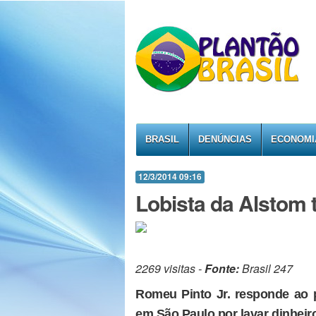
BRASIL
DENÚNCIAS
ECONOMI
12/3/2014 09:16
Lobista da Alstom
2269 visitas -
Fonte:
Brasil 247
Romeu Pinto Jr. responde ao p
em São Paulo por lavar dinheir