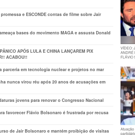
promessa e ESCONDE contas de filme sobre Jair
 ameaça bases do movimento MAGA e assusta Donald
VÍDEO:
 PÂNlCO APÓS LULA E CHINA LANÇAREM PIX
ANDRÉ 
R!! ACABOU!!
FLÁVIO
 parceria em tecnologia nuclear e projetos no mar
nha nunca virou réu após 20 anos de acusações em
daturas jovens para renovar o Congresso Nacional
ra favorecer Flávio Bolsonaro é frustrada por recusa
Atuação 
rso de Jair Bolsonaro e mantém proibição de visitas
partidár