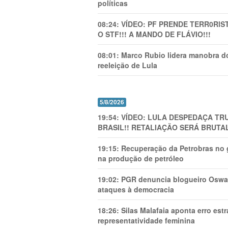
políticas
08:24:
VÍDEO: PF PRENDE TERR0RlS
O STF!!! A MANDO DE FLÁVIO!!!
08:01:
Marco Rubio lidera manobra do
reeleição de Lula
5/8/2026
19:54:
VÍDEO: LULA DESPEDAÇA TRU
BRASIL!! RETALIAÇÃO SERÁ BRUTAL
19:15:
Recuperação da Petrobras no g
na produção de petróleo
19:02:
PGR denuncia blogueiro Oswal
ataques à democracia
18:26:
Silas Malafaia aponta erro es
representatividade feminina