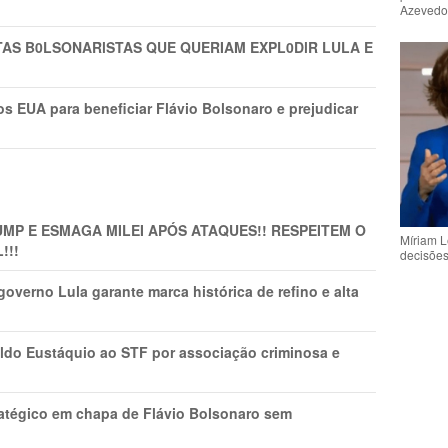
Azeved
TAS B0LSONARlSTAS QUE QUERIAM EXPL0DlR LULA E
s EUA para beneficiar Flávio Bolsonaro e prejudicar
MP E ESMAGA MILEI APÓS ATAQUES!! RESPEITEM O
Míriam L
!!!
decisõe
overno Lula garante marca histórica de refino e alta
do Eustáquio ao STF por associação criminosa e
tratégico em chapa de Flávio Bolsonaro sem