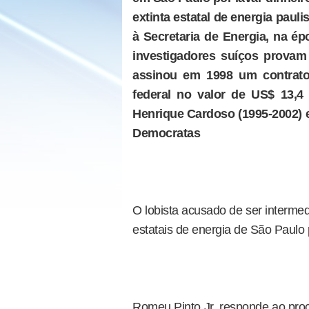
extinta estatal de energia paul
à Secretaria de Energia, na é
investigadores suíços prova
assinou em 1998 um contrato
federal no valor de US$ 13,4
Henrique Cardoso (1995-2002) e 
Democratas
O lobista acusado de ser intermed
estatais de energia de São Paul
Romeu Pinto Jr. responde ao proc