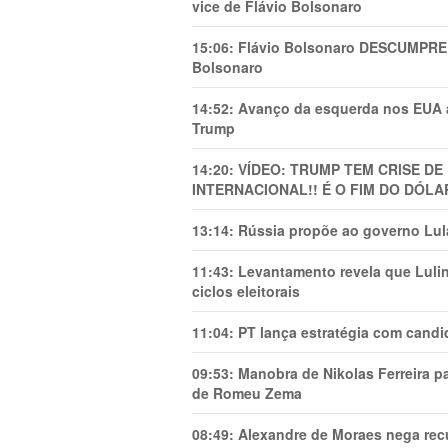
vice de Flávio Bolsonaro
15:06:
Flávio Bolsonaro DESCUMPRE 
Bolsonaro
14:52:
Avanço da esquerda nos EUA
Trump
14:20:
VÍDEO: TRUMP TEM CRlSE DE
INTERNACIONAL!! É O FIM DO DÓLA
13:14:
Rússia propõe ao governo Lula
11:43:
Levantamento revela que Luli
ciclos eleitorais
11:04:
PT lança estratégia com candi
09:53:
Manobra de Nikolas Ferreira pa
de Romeu Zema
08:49:
Alexandre de Moraes nega recu