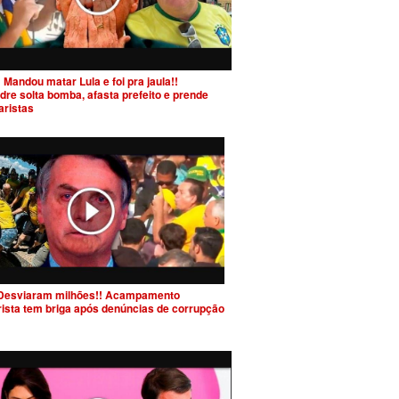
 Mandou matar Lula e foi pra jaula!!
dre solta bomba, afasta prefeito e prende
aristas
Desviaram milhões!! Acampamento
rista tem briga após denúncias de corrupção