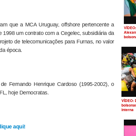
ovam que a MCA Uruguay, offshore pertencente a
VÍDEO:
Alexan
de 1998 um contrato com a Cegelec, subsidiária da
bolson
rojeto de telecomunicações para Furnas, no valor
 da época.
a de Fernando Henrique Cardoso (1995-2002), o
 PFL, hoje Democratas.
VÍDEO: 
bolsona
interna
ique aqui!