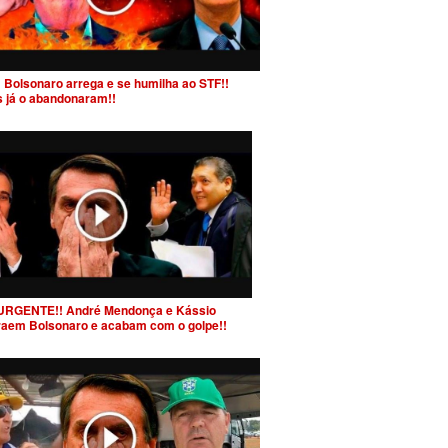
 Bolsonaro arrega e se humilha ao STF!!
s já o abandonaram!!
URGENTE!! André Mendonça e Kássio
raem Bolsonaro e acabam com o golpe!!