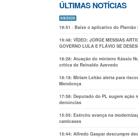
ÚLTIMAS NOTÍCIAS
6/8/2026
19:51
-
Baixe o aplicativo do Plantão
19:48:
VÍDEO: JORGE MESSIAS AR
GOVERNO LULA E FLÁVIO SE DESES
18:28:
Atuação do ministro Kássio Nu
crítica de Reinaldo Azevedo
18:18:
Míriam Leitão alerta para risc
Mendonça
17:58:
Deputado do PL sugere ação mi
denúncias
15:55:
Exército avança na modernizaç
camicases
15:44:
Alfredo Gaspar descumpre dec