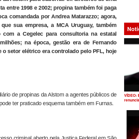
ista entre 1998 e 2002; propina também foi paga
poca comandada por Andrea Matarazzo; agora,
m que sua empresa, a MCA Uruguay, também
Notí
 com a Cegelec para consultoria na estatal
 milhões; na época, gestão era de Fernando
o setor elétrico era controlado pelo PFL, hoje
iário de propinas da Alstom a agentes públicos de
VÍDEO: 
renunci
o pode ter praticado esquema também em Furnas.
esso criminal aberto pela Justiça Federal em São