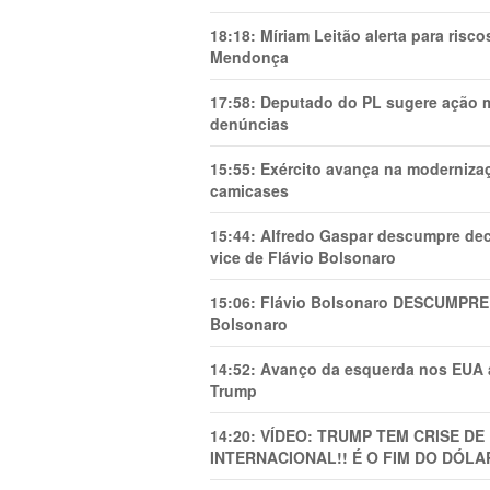
18:18:
Míriam Leitão alerta para risc
Mendonça
17:58:
Deputado do PL sugere ação mi
denúncias
15:55:
Exército avança na modernizaç
camicases
15:44:
Alfredo Gaspar descumpre dec
vice de Flávio Bolsonaro
15:06:
Flávio Bolsonaro DESCUMPRE 
Bolsonaro
14:52:
Avanço da esquerda nos EUA
Trump
14:20:
VÍDEO: TRUMP TEM CRlSE DE
INTERNACIONAL!! É O FIM DO DÓLA