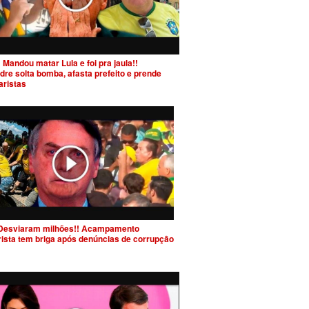
 Mandou matar Lula e foi pra jaula!!
dre solta bomba, afasta prefeito e prende
aristas
Desviaram milhões!! Acampamento
rista tem briga após denúncias de corrupção