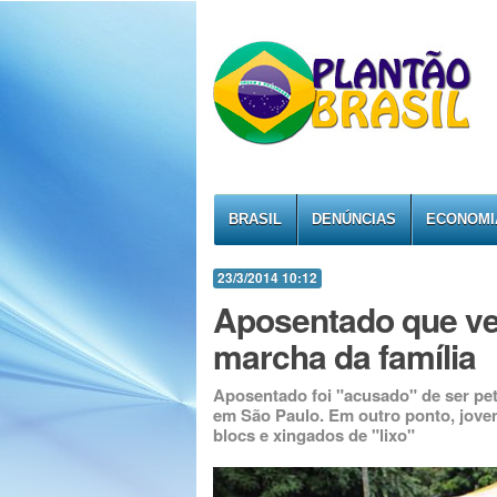
BRASIL
DENÚNCIAS
ECONOMI
23/3/2014 10:12
Aposentado que ve
marcha da família
Aposentado foi "acusado" de ser peti
em São Paulo. Em outro ponto, joven
blocs e xingados de "lixo"