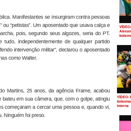
ica. Manifestantes se insurgiram contra pessoas
 ou “petistas”. Um aposentado que usava calça e
VÍDEO:
Alexan
archa, pois, segundo seus algozes, seria do PT.
bolson
e tudo, independentemente de qualquer partido
efendo intervenção militar”, declarou o aposentado
enas como Walter.
rdo Martins, 25 anos, da agência Frame, acabou
VÍDEO: 
 bateu em sua câmera, que, com o golpe, atingiu
bolsona
interna
“Eles começaram a cercar uma pessoa e, quando vi,
. Ninguém foi preso.