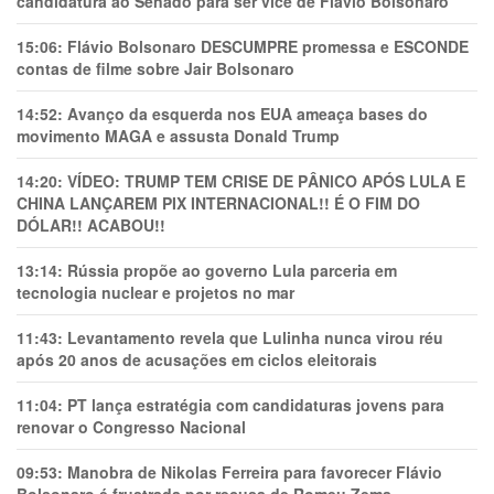
candidatura ao Senado para ser vice de Flávio Bolsonaro
15:06:
Flávio Bolsonaro DESCUMPRE promessa e ESCONDE
contas de filme sobre Jair Bolsonaro
14:52:
Avanço da esquerda nos EUA ameaça bases do
movimento MAGA e assusta Donald Trump
14:20:
VÍDEO: TRUMP TEM CRlSE DE PÂNlCO APÓS LULA E
CHINA LANÇAREM PIX INTERNACIONAL!! É O FIM DO
DÓLAR!! ACABOU!!
13:14:
Rússia propõe ao governo Lula parceria em
tecnologia nuclear e projetos no mar
11:43:
Levantamento revela que Lulinha nunca virou réu
após 20 anos de acusações em ciclos eleitorais
11:04:
PT lança estratégia com candidaturas jovens para
renovar o Congresso Nacional
09:53:
Manobra de Nikolas Ferreira para favorecer Flávio