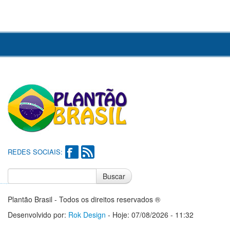
REDES SOCIAIS:
Buscar
Notícias do Flamengo
Notícias do Corinthians
Plantão Brasil - Todos os direitos reservados ®
Desenvolvido por:
Rok Design
- Hoje: 07/08/2026 - 11:32