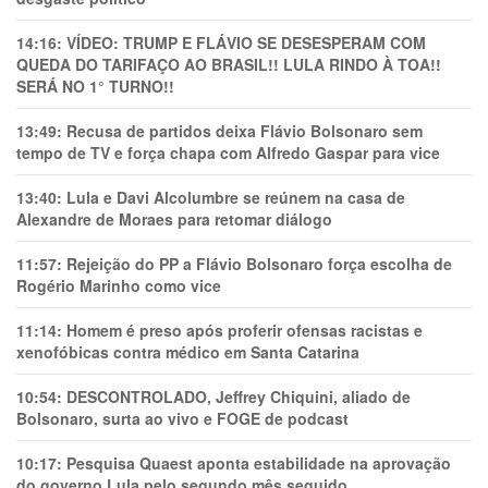
14:16:
VÍDEO: TRUMP E FLÁVIO SE DESESPERAM COM
QUEDA DO TARIFAÇO AO BRASIL!! LULA RINDO À TOA!!
SERÁ NO 1° TURNO!!
13:49:
Recusa de partidos deixa Flávio Bolsonaro sem
tempo de TV e força chapa com Alfredo Gaspar para vice
13:40:
Lula e Davi Alcolumbre se reúnem na casa de
Alexandre de Moraes para retomar diálogo
11:57:
Rejeição do PP a Flávio Bolsonaro força escolha de
Rogério Marinho como vice
11:14:
Homem é preso após proferir ofensas racistas e
xenofóbicas contra médico em Santa Catarina
10:54:
DESCONTROLADO, Jeffrey Chiquini, aliado de
Bolsonaro, surta ao vivo e FOGE de podcast
10:17:
Pesquisa Quaest aponta estabilidade na aprovação
do governo Lula pelo segundo mês seguido