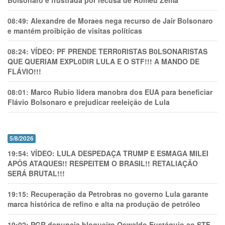
Bolsonaro é frustrada por recusa de Romeu Zema
08:49:
Alexandre de Moraes nega recurso de Jair Bolsonaro
e mantém proibição de visitas políticas
08:24:
VÍDEO: PF PRENDE TERR0RlSTAS B0LSONARlSTAS
QUE QUERIAM EXPL0DlR LULA E O STF!!! A MANDO DE
FLÁVIO!!!
08:01:
Marco Rubio lidera manobra dos EUA para beneficiar
Flávio Bolsonaro e prejudicar reeleição de Lula
5/8/2026
19:54:
VÍDEO: LULA DESPEDAÇA TRUMP E ESMAGA MILEI
APÓS ATAQUES!! RESPEITEM O BRASIL!! RETALIAÇÃO
SERÁ BRUTAL!!!
19:15:
Recuperação da Petrobras no governo Lula garante
marca histórica de refino e alta na produção de petróleo
19:02:
PGR denuncia blogueiro Oswaldo Eustáquio ao STF