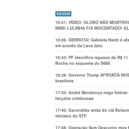
4/8/2026
19:21:
VÍDEO: GLOBO NÃO MOSTROU
INSS! LULINHA FOI INOCENTADO! 
19:06:
DERROTA! Gabriela Hardt é af
em acordo da Lava Jato
18:43:
PF identifica repasse de R$ 1
Rocha no esquema do INSS
18:28:
Governo Trump AFRONTA NOSS
brasileira
17:53:
André Mendonça nega liminar e
facções criminosas
17:40:
Escondido atrás do clã Bolsona
ministro do STF
17:08:
Operação Sem Desconto mira fi