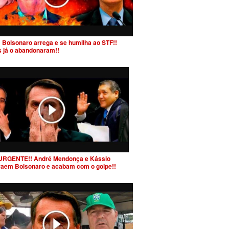
 Bolsonaro arrega e se humilha ao STF!!
s já o abandonaram!!
URGENTE!! André Mendonça e Kássio
raem Bolsonaro e acabam com o golpe!!