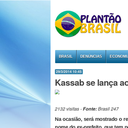
BRASIL
DENÚNCIAS
ECONOMI
29/3/2014 10:45
Kassab se lança a
2132 visitas -
Fonte:
Brasil 247
Na ocasião, será mostrado o r
nome do ex-prefeito, que tem p