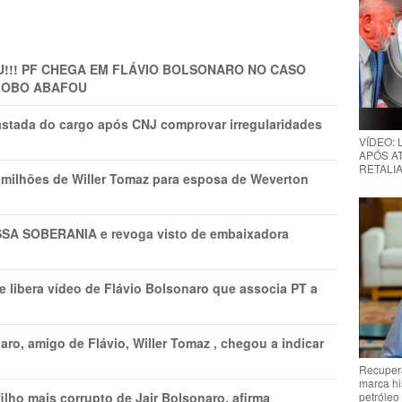
!!! PF CHEGA EM FLÁVIO BOLSONARO NO CASO
GLOBO ABAFOU
astada do cargo após CNJ comprovar irregularidades
VÍDEO:
APÓS AT
RETALIA
1 milhões de Willer Tomaz para esposa de Weverton
A SOBERANIA e revoga visto de embaixadora
 libera vídeo de Flávio Bolsonaro que associa PT a
ro, amigo de Flávio, Willer Tomaz , chegou a indicar
Recupera
marca hi
petróleo
lho mais corrupto de Jair Bolsonaro, afirma