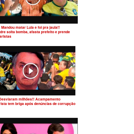
 Mandou matar Lula e foi pra jaula!!
dre solta bomba, afasta prefeito e prende
aristas
Desviaram milhões!! Acampamento
rista tem briga após denúncias de corrupção