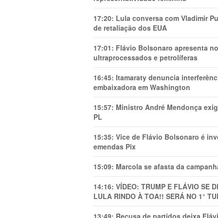
17:20:
Lula conversa com Vladimir Put
de retaliação dos EUA
17:01:
Flávio Bolsonaro apresenta no
ultraprocessados e petrolíferas
16:45:
Itamaraty denuncia interferên
embaixadora em Washington
15:57:
Ministro André Mendonça exig
PL
15:35:
Vice de Flávio Bolsonaro é in
emendas Pix
15:09:
Marcola se afasta da campanha
14:16:
VÍDEO: TRUMP E FLÁVIO SE 
LULA RINDO À TOA!! SERÁ NO 1° TU
13:49:
Recusa de partidos deixa Flá