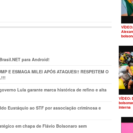
VÍDEO:
Alexan
bolson
 Brasil.NET para Android!
MP E ESMAGA MILEI APÓS ATAQUES!! RESPEITEM O
!!!
overno Lula garante marca histórica de refino e alta
VÍDEO: 
bolsona
interna
do Eustáquio ao STF por associação criminosa e
tratégico em chapa de Flávio Bolsonaro sem