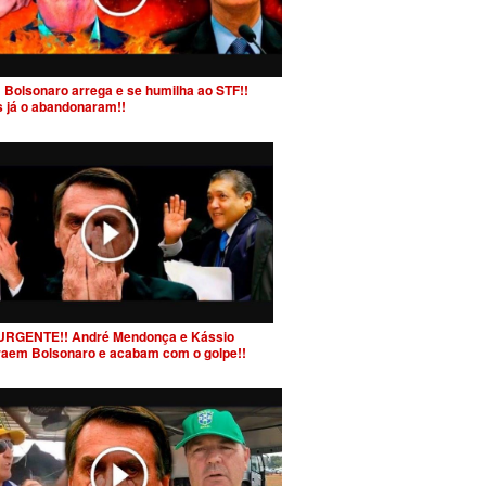
 Bolsonaro arrega e se humilha ao STF!!
s já o abandonaram!!
URGENTE!! André Mendonça e Kássio
raem Bolsonaro e acabam com o golpe!!