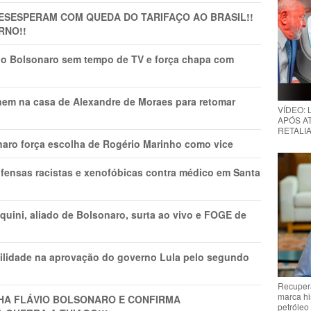
DESESPERAM COM QUEDA DO TARIFAÇO AO BRASIL!!
RNO!!
vio Bolsonaro sem tempo de TV e força chapa com
nem na casa de Alexandre de Moraes para retomar
VÍDEO:
APÓS AT
RETALIA
naro força escolha de Rogério Marinho como vice
fensas racistas e xenofóbicas contra médico em Santa
ini, aliado de Bolsonaro, surta ao vivo e FOGE de
ilidade na aprovação do governo Lula pelo segundo
Recupera
marca hi
LHA FLÁVIO BOLSONARO E CONFIRMA
petróleo