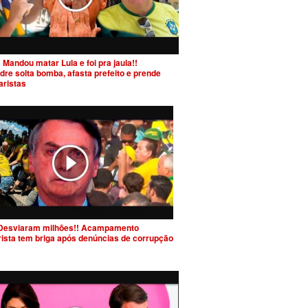
 Mandou matar Lula e foi pra jaula!!
dre solta bomba, afasta prefeito e prende
aristas
Desviaram milhões!! Acampamento
rista tem briga após denúncias de corrupção