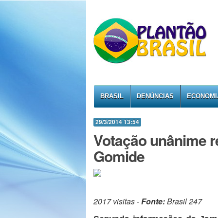
BRASIL
DENÚNCIAS
ECONOMI
29/3/2014 13:54
Votação unânime re
Gomide
2017 visitas -
Fonte:
Brasil 247