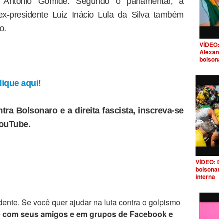
e Antônio Gomide. Segundo o parlamentar, a
ex-presidente Luiz Inácio Lula da Silva também
o.
VÍDEO:
Alexan
bolson
ique aqui!
tra Bolsonaro e a direita fascista, inscreva-se
YouTube.
VÍDEO: 
bolsona
interna
ente. Se você quer ajudar na luta contra o golpismo
e com seus amigos e em grupos de Facebook e