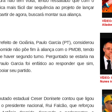
ura não tem volta, tendo ressaltado que com o
ica mais fácil dar sequência ao projeto de lançar
partir de agora, buscará montar sua aliança.
VÍDEO:
Aliado
feito de Goiânia, Paulo Garcia (PT), considerou
Gomide não põe fim à aliança com o PMDB, tendo
de haver segundo turno. Perguntado se estaria na
ulo Garcia foi enfático ao responder que sim,
oiar seu partido.
VÍDEO: 
Nunes t
putado estadual Ceser Donisete contou que ligou
a o presidente nacional, Rui Falcão, que reforçou