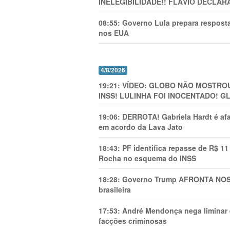
INELEGIBILIDADE!! FLÁVIO DECLAR
08:55:
Governo Lula prepara resposta
nos EUA
4/8/2026
19:21:
VÍDEO: GLOBO NÃO MOSTROU
INSS! LULINHA FOI INOCENTADO! 
19:06:
DERROTA! Gabriela Hardt é af
em acordo da Lava Jato
18:43:
PF identifica repasse de R$ 1
Rocha no esquema do INSS
18:28:
Governo Trump AFRONTA NOSS
brasileira
17:53:
André Mendonça nega liminar e
facções criminosas