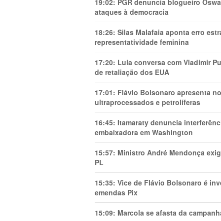
19:02:
PGR denuncia blogueiro Oswal
ataques à democracia
18:26:
Silas Malafaia aponta erro es
representatividade feminina
17:20:
Lula conversa com Vladimir Put
de retaliação dos EUA
17:01:
Flávio Bolsonaro apresenta no
ultraprocessados e petrolíferas
16:45:
Itamaraty denuncia interferên
embaixadora em Washington
15:57:
Ministro André Mendonça exig
PL
15:35:
Vice de Flávio Bolsonaro é in
emendas Pix
15:09:
Marcola se afasta da campanha