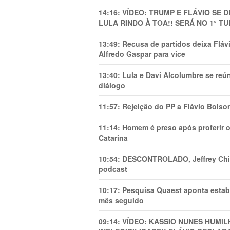
14:16:
VÍDEO: TRUMP E FLÁVIO SE 
LULA RINDO À TOA!! SERÁ NO 1° TU
13:49:
Recusa de partidos deixa Flá
Alfredo Gaspar para vice
13:40:
Lula e Davi Alcolumbre se reú
diálogo
11:57:
Rejeição do PP a Flávio Bolso
11:14:
Homem é preso após proferir o
Catarina
10:54:
DESCONTROLADO, Jeffrey Chiqu
podcast
10:17:
Pesquisa Quaest aponta estab
mês seguido
09:14:
VÍDEO: KASSIO NUNES HUMl