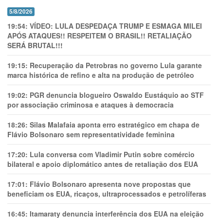
5/8/2026
19:54:
VÍDEO: LULA DESPEDAÇA TRUMP E ESMAGA MILEI
APÓS ATAQUES!! RESPEITEM O BRASIL!! RETALIAÇÃO
SERÁ BRUTAL!!!
19:15:
Recuperação da Petrobras no governo Lula garante
marca histórica de refino e alta na produção de petróleo
19:02:
PGR denuncia blogueiro Oswaldo Eustáquio ao STF
por associação criminosa e ataques à democracia
18:26:
Silas Malafaia aponta erro estratégico em chapa de
Flávio Bolsonaro sem representatividade feminina
17:20:
Lula conversa com Vladimir Putin sobre comércio
bilateral e apoio diplomático antes de retaliação dos EUA
17:01:
Flávio Bolsonaro apresenta nove propostas que
beneficiam os EUA, ricaços, ultraprocessados e petrolíferas
16:45:
Itamaraty denuncia interferência dos EUA na eleição