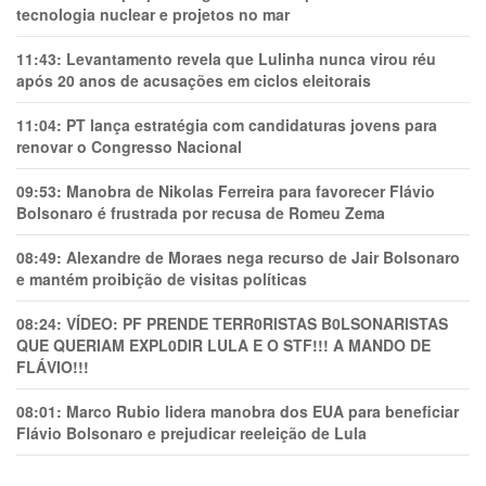
tecnologia nuclear e projetos no mar
11:43:
Levantamento revela que Lulinha nunca virou réu
após 20 anos de acusações em ciclos eleitorais
11:04:
PT lança estratégia com candidaturas jovens para
renovar o Congresso Nacional
09:53:
Manobra de Nikolas Ferreira para favorecer Flávio
Bolsonaro é frustrada por recusa de Romeu Zema
08:49:
Alexandre de Moraes nega recurso de Jair Bolsonaro
e mantém proibição de visitas políticas
08:24:
VÍDEO: PF PRENDE TERR0RlSTAS B0LSONARlSTAS
QUE QUERIAM EXPL0DlR LULA E O STF!!! A MANDO DE
FLÁVIO!!!
08:01:
Marco Rubio lidera manobra dos EUA para beneficiar
Flávio Bolsonaro e prejudicar reeleição de Lula