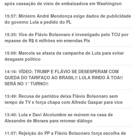
após cassação de visto de embaixadora em Washington
15:57:
Ministro André Mendonça exige dados de publicidade
do governo Lula a pedido do PL
15:35:
Vice de Flávio Bolsonaro é investigado pelo TCU por
repasse de R$ 6 milhões em emendas Pix
15:09:
Marcola se afasta da campanha de Lula para evitar
desgaste político
14:16:
VÍDEO: TRUMP E FLÁVIO SE DESESPERAM COM
QUEDA DO TARIFAÇO AO BRASIL!! LULA RINDO À TOA!!
SERÁ NO 1° TURNO!!
13:49:
Recusa de partidos deixa Flávio Bolsonaro sem
tempo de TV e força chapa com Alfredo Gaspar para vice
13:40:
Lula e Davi Alcolumbre se reúnem na casa de
Alexandre de Moraes para retomar diálogo
11:57:
Rejeição do PP a Flávio Bolsonaro força escolha de