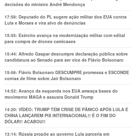
decisões do ministro André Mendonça
17:58:
Deputado do PL sugere ação militar dos EUA contra
Lula e Moraes e vira alvo de denúncias
15:55:
Exército avança na modernização militar com edital
para compra de drones camicases
15:44:
Alfredo Gaspar descumpre declaração pública sobre
candidatura ao Senado para ser vice de Flávio Bolsonaro
15:06:
Flávio Bolsonaro DESCUMPRE promessa e ESCONDE
contas de filme sobre Jair Bolsonaro
14:52:
Avanço da esquerda nos EUA ameaça bases do
movimento MAGA e assusta Donald Trump
14:20:
VÍDEO: TRUMP TEM CRlSE DE PÂNlCO APÓS LULA E
CHINA LANÇAREM PIX INTERNACIONAL!! É O FIM DO
DÓLAR!! ACABOU!!
13:14:
Rússia propõe ao governo Lula parceria em