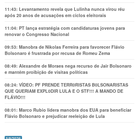
11:43:
Levantamento revela que Lulinha nunca virou réu
após 20 anos de acusações em ciclos eleitorais
11:04:
PT lança estratégia com candidaturas jovens para
renovar o Congresso Nacional
09:53:
Manobra de Nikolas Ferreira para favorecer Flávio
Bolsonaro é frustrada por recusa de Romeu Zema
08:49:
Alexandre de Moraes nega recurso de Jair Bolsonaro
e mantém proibição de visitas políticas
08:24:
VÍDEO: PF PRENDE TERR0RlSTAS B0LSONARlSTAS
QUE QUERIAM EXPL0DlR LULA E O STF!!! A MANDO DE
FLÁVIO!!!
08:01:
Marco Rubio lidera manobra dos EUA para beneficiar
Flávio Bolsonaro e prejudicar reeleição de Lula
5/8/2026