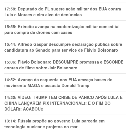
17:58:
Deputado do PL sugere ação militar dos EUA contra
Lula e Moraes e vira alvo de denúncias
15:55:
Exército avança na modernização militar com edital
para compra de drones camicases
15:44:
Alfredo Gaspar descumpre declaração pública sobre
candidatura ao Senado para ser vice de Flávio Bolsonaro
15:06:
Flávio Bolsonaro DESCUMPRE promessa e ESCONDE
contas de filme sobre Jair Bolsonaro
14:52:
Avanço da esquerda nos EUA ameaça bases do
movimento MAGA e assusta Donald Trump
14:20:
VÍDEO: TRUMP TEM CRlSE DE PÂNlCO APÓS LULA E
CHINA LANÇAREM PIX INTERNACIONAL!! É O FIM DO
DÓLAR!! ACABOU!!
13:14:
Rússia propõe ao governo Lula parceria em
tecnologia nuclear e projetos no mar