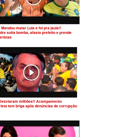
 Mandou matar Lula e foi pra jaula!!
dre solta bomba, afasta prefeito e prende
aristas
Desviaram milhões!! Acampamento
rista tem briga após denúncias de corrupção