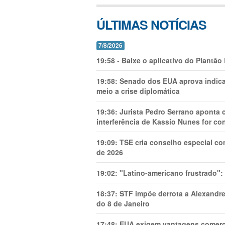
ÚLTIMAS NOTÍCIAS
7/8/2026
19:58
-
Baixe o aplicativo do Plantão
19:58:
Senado dos EUA aprova indica
meio a crise diplomática
19:36:
Jurista Pedro Serrano aponta
interferência de Kassio Nunes for co
19:09:
TSE cria conselho especial co
de 2026
19:02:
"Latino-americano frustrado":
18:37:
STF impõe derrota a Alexandre
do 8 de Janeiro
17:48:
EUA exigem vantagens comercia