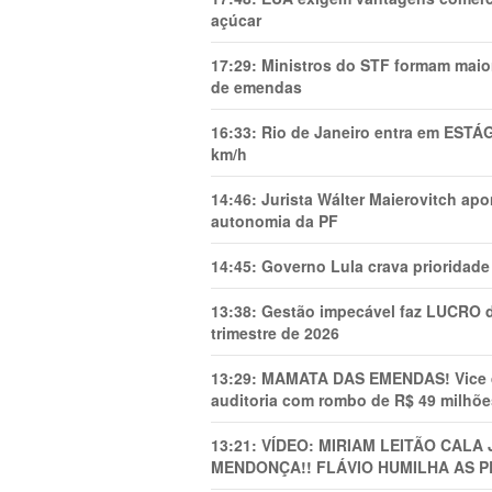
açúcar
17:29:
Ministros do STF formam maio
de emendas
16:33:
Rio de Janeiro entra em ESTÁ
km/h
14:46:
Jurista Wálter Maierovitch ap
autonomia da PF
14:45:
Governo Lula crava prioridade 
13:38:
Gestão impecável faz LUCRO d
trimestre de 2026
13:29:
MAMATA DAS EMENDAS! Vice de 
auditoria com rombo de R$ 49 milhõe
13:21:
VÍDEO: MIRIAM LEITÃO CAL
MENDONÇA!! FLÁVIO HUMILHA AS P