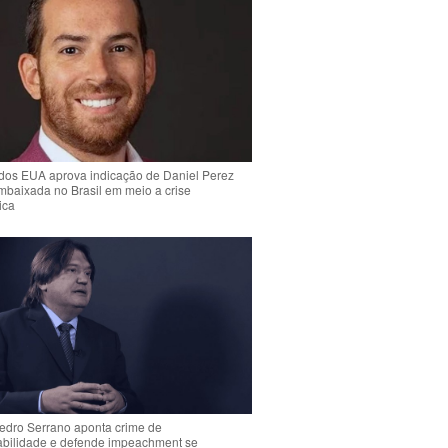
dos EUA aprova indicação de Daniel Perez
mbaixada no Brasil em meio a crise
ica
Pedro Serrano aponta crime de
abilidade e defende impeachment se