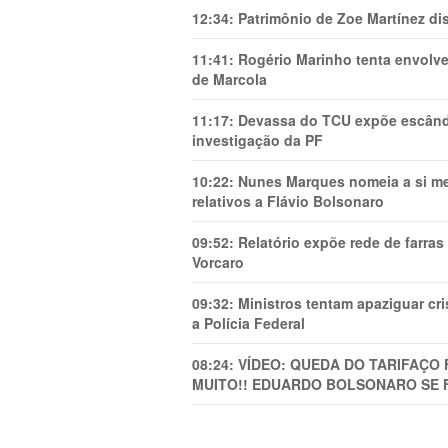
12:34:
Patrimônio de Zoe Martínez d
11:41:
Rogério Marinho tenta envolve
de Marcola
11:17:
Devassa do TCU expõe escânda
investigação da PF
10:22:
Nunes Marques nomeia a si mes
relativos a Flávio Bolsonaro
09:52:
Relatório expõe rede de farra
Vorcaro
09:32:
Ministros tentam apaziguar c
a Polícia Federal
08:24:
VÍDEO: QUEDA DO TARIFAÇO 
MUITO!! EDUARDO BOLSONARO SE 