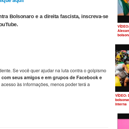
ique aqui!
tra Bolsonaro e a direita fascista, inscreva-se
YouTube.
VÍDEO:
Alexan
bolson
ente. Se você quer ajudar na luta contra o golpismo
e com seus amigos e em grupos de Facebook e
r acesso às informações, menos poder terá a
VÍDEO: 
bolsona
interna