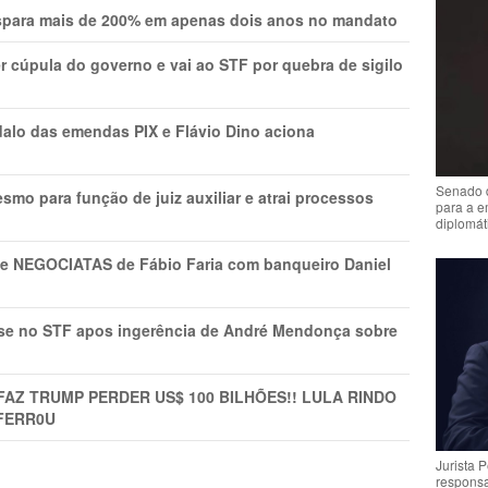
ispara mais de 200% em apenas dois anos no mandato
r cúpula do governo e vai ao STF por quebra de sigilo
lo das emendas PIX e Flávio Dino aciona
Senado 
mo para função de juiz auxiliar e atrai processos
para a e
diplomát
s e NEGOCIATAS de Fábio Faria com banqueiro Daniel
rise no STF apos ingerência de André Mendonça sobre
FAZ TRUMP PERDER US$ 100 BILHÕES!! LULA RINDO
FERR0U
Jurista 
respons