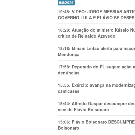
6/8/2026
19:48:
VÍDEO: JORGE MESSIAS AR
GOVERNO LULA E FLÁVIO SE DESES
18:28:
Atuação do ministro Kássio Nu
crítica de Reinaldo Azevedo
18:18:
Míriam Leitão alerta para risc
Mendonça
17:58:
Deputado do PL sugere ação mi
denúncias
15:55:
Exército avança na modernizaç
camicases
15:44:
Alfredo Gaspar descumpre dec
vice de Flávio Bolsonaro
15:06:
Flávio Bolsonaro DESCUMPRE 
Bolsonaro