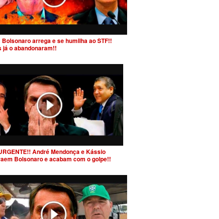
 Bolsonaro arrega e se humilha ao STF!!
s já o abandonaram!!
URGENTE!! André Mendonça e Kássio
raem Bolsonaro e acabam com o golpe!!