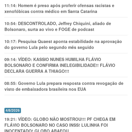
11:14:
Homem é preso após proferir ofensas racistas e
xenofóbicas contra médico em Santa Catarina
10:54:
DESCONTROLADO, Jeffrey Chiquini, aliado de
Bolsonaro, surta ao vivo e FOGE de podcast
10:17:
Pesquisa Quaest aponta estabilidade na aprovação
do governo Lula pelo segundo mês seguido
09:14:
VÍDEO: KASSIO NUNES HUMlLHA FLÁVIO
BOLSONARO E CONFIRMA INELEGIBILIDADE!! FLÁVIO
DECLARA GUERRA A THIAGO!!!
08:55:
Governo Lula prepara resposta contra revogação de
visto de embaixadora brasileira nos EUA
4/8/2026
19:21:
VÍDEO: GLOBO NÃO MOSTROU!!! PF CHEGA EM
FLÁVIO BOLSONARO NO CASO INSS! LULINHA FOI
INOCENTADO! GLOBO ABAFOU