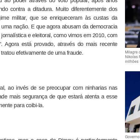
u ao poder através do voto popular, após anos
ando contra a ditadura. Muito diferentemente dos
gime militar, que se enriqueceram às custas da
a uma nação. E que agora abusam da democracia
e jornalística e eleitoral, como vimos em 2010, com
”. Agora está provado, através do mais recente
Milagre 
 tratou efetivamente de uma fraude.
Nikolas 
milhões
oral, ao invés de se preocupar com ninharias nas
edade mais segurança de que estará atenta a esse
mente para coibi-la.
Governo 