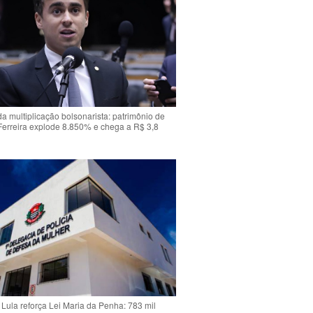
da multiplicação bolsonarista: patrimônio de
Ferreira explode 8.850% e chega a R$ 3,8
Lula reforça Lei Maria da Penha: 783 mil