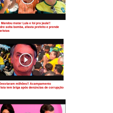
 Mandou matar Lula e foi pra jaula!!
dre solta bomba, afasta prefeito e prende
aristas
Desviaram milhões!! Acampamento
rista tem briga após denúncias de corrupção