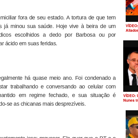
ciliar fora de seu estado. A tortura de que tem
VÍDEO:
s já minou sua saúde. Hoje vive à beira de um
Aliado
dicos escolhidos a dedo por Barbosa ou por
r ácido em suas feridas.
legalmente há quase meio ano. Foi condenado a
star trabalhando e conversando ao celular com
antido em regime fechado, e sua situação é
VÍDEO: 
Nunes t
do-se as chicanas mais desprezíveis.