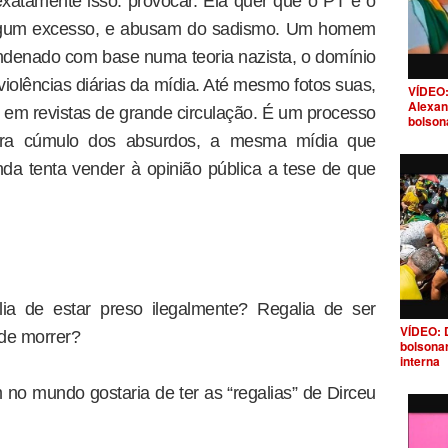
 exatamente isso: provocar. Ela quer que o PT e o
lgum excesso, e abusam do sadismo. Um homem
ndenado com base numa teoria nazista, o domínio
violências diárias da mídia. Até mesmo fotos suas,
VÍDEO:
Alexan
s em revistas de grande circulação. É um processo
bolson
 para cúmulo dos absurdos, a mesma mídia que
nda tenta vender à opinião pública a tese de que
lia de estar preso ilegalmente? Regalia de ser
VÍDEO: 
de morrer?
bolsona
interna
o mundo gostaria de ter as “regalias” de Dirceu