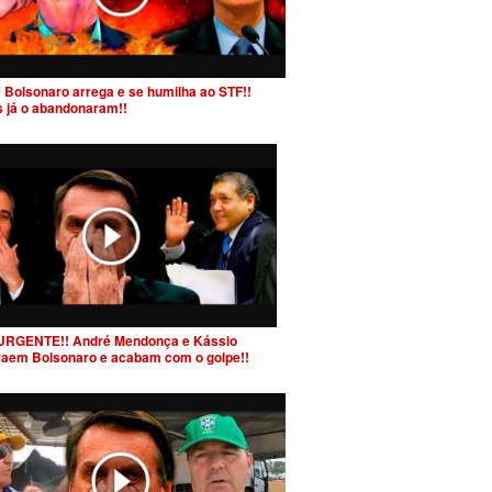
 Bolsonaro arrega e se humilha ao STF!!
s já o abandonaram!!
URGENTE!! André Mendonça e Kássio
raem Bolsonaro e acabam com o golpe!!