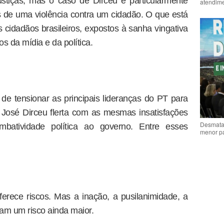
ustiças, mas o caso de Dirceu é particularmente
atendime
 de uma violência contra um cidadão. O que está
 cidadãos brasileiros, expostos à sanha vingativa
os da mídia e da política.
de tensionar as principais lideranças do PT para
José Dirceu flerta com as mesmas insatisfações
Desmata
atividade política ao governo. Entre esses
menor p
erece riscos. Mas a inação, a pusilanimidade, a
uam um risco ainda maior.