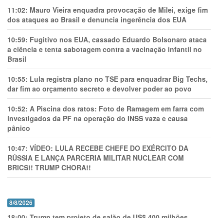
11:02:
Mauro Vieira enquadra provocação de Milei, exige fim
dos ataques ao Brasil e denuncia ingerência dos EUA
10:59:
Fugitivo nos EUA, cassado Eduardo Bolsonaro ataca
a ciência e tenta sabotagem contra a vacinação infantil no
Brasil
10:55:
Lula registra plano no TSE para enquadrar Big Techs,
dar fim ao orçamento secreto e devolver poder ao povo
10:52:
A Piscina dos ratos: Foto de Ramagem em farra com
investigados da PF na operação do INSS vaza e causa
pânico
10:47:
VÍDEO: LULA RECEBE CHEFE DO EXÉRCITO DA
RÚSSIA E LANÇA PARCERIA MILITAR NUCLEAR COM
BRICS!! TRUMP CHORA!!
8/8/2026
18:00:
Trump tem projeto de salão de US$ 400 milhões