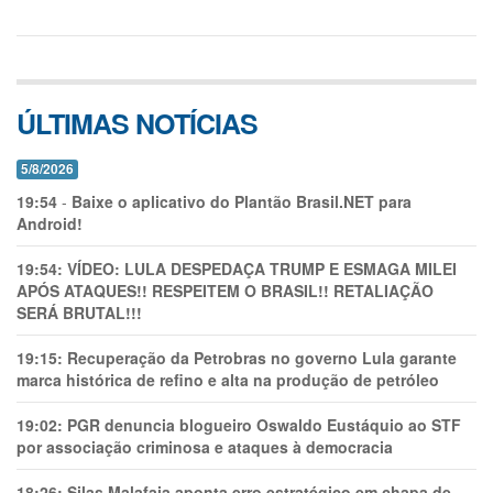
ÚLTIMAS NOTÍCIAS
5/8/2026
19:54
-
Baixe o aplicativo do Plantão Brasil.NET para
Android!
19:54:
VÍDEO: LULA DESPEDAÇA TRUMP E ESMAGA MILEI
APÓS ATAQUES!! RESPEITEM O BRASIL!! RETALIAÇÃO
SERÁ BRUTAL!!!
19:15:
Recuperação da Petrobras no governo Lula garante
marca histórica de refino e alta na produção de petróleo
19:02:
PGR denuncia blogueiro Oswaldo Eustáquio ao STF
por associação criminosa e ataques à democracia
18:26:
Silas Malafaia aponta erro estratégico em chapa de