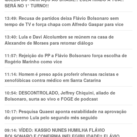
SERÁ NO 1° TURNO!!
13:49:
Recusa de partidos deixa Flávio Bolsonaro sem
tempo de TV e força chapa com Alfredo Gaspar para vice
13:40:
Lula e Davi Alcolumbre se reúnem na casa de
Alexandre de Moraes para retomar diálogo
11:57:
Rejeição do PP a Flávio Bolsonaro força escolha de
Rogério Marinho como vice
11:14:
Homem é preso após proferir ofensas racistas e
xenofóbicas contra médico em Santa Catarina
10:54:
DESCONTROLADO, Jeffrey Chiquini, aliado de
Bolsonaro, surta ao vivo e FOGE de podcast
10:17:
Pesquisa Quaest aponta estabilidade na aprovação
do governo Lula pelo segundo mês seguido
09:14:
VÍDEO: KASSIO NUNES HUMlLHA FLÁVIO
BOLSONARO E CONFIRMA INELEGIBILIDADE!! FLÁVIO