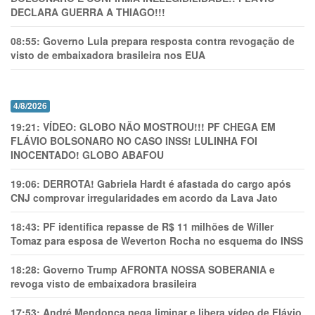
DECLARA GUERRA A THIAGO!!!
08:55:
Governo Lula prepara resposta contra revogação de
visto de embaixadora brasileira nos EUA
4/8/2026
19:21:
VÍDEO: GLOBO NÃO MOSTROU!!! PF CHEGA EM
FLÁVIO BOLSONARO NO CASO INSS! LULINHA FOI
INOCENTADO! GLOBO ABAFOU
19:06:
DERROTA! Gabriela Hardt é afastada do cargo após
CNJ comprovar irregularidades em acordo da Lava Jato
18:43:
PF identifica repasse de R$ 11 milhões de Willer
Tomaz para esposa de Weverton Rocha no esquema do INSS
18:28:
Governo Trump AFRONTA NOSSA SOBERANIA e
revoga visto de embaixadora brasileira
17:53:
André Mendonça nega liminar e libera vídeo de Flávio