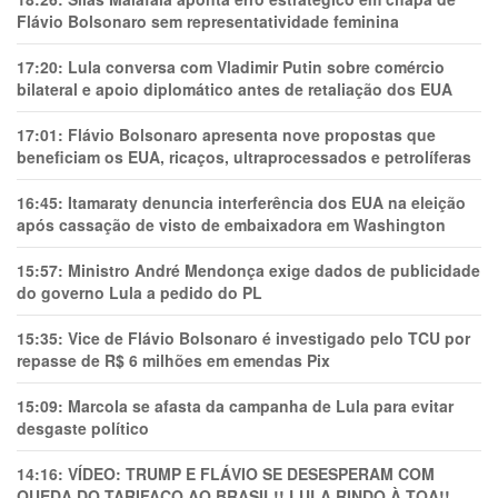
Flávio Bolsonaro sem representatividade feminina
17:20:
Lula conversa com Vladimir Putin sobre comércio
bilateral e apoio diplomático antes de retaliação dos EUA
17:01:
Flávio Bolsonaro apresenta nove propostas que
beneficiam os EUA, ricaços, ultraprocessados e petrolíferas
16:45:
Itamaraty denuncia interferência dos EUA na eleição
após cassação de visto de embaixadora em Washington
15:57:
Ministro André Mendonça exige dados de publicidade
do governo Lula a pedido do PL
15:35:
Vice de Flávio Bolsonaro é investigado pelo TCU por
repasse de R$ 6 milhões em emendas Pix
15:09:
Marcola se afasta da campanha de Lula para evitar
desgaste político
14:16:
VÍDEO: TRUMP E FLÁVIO SE DESESPERAM COM
QUEDA DO TARIFAÇO AO BRASIL!! LULA RINDO À TOA!!