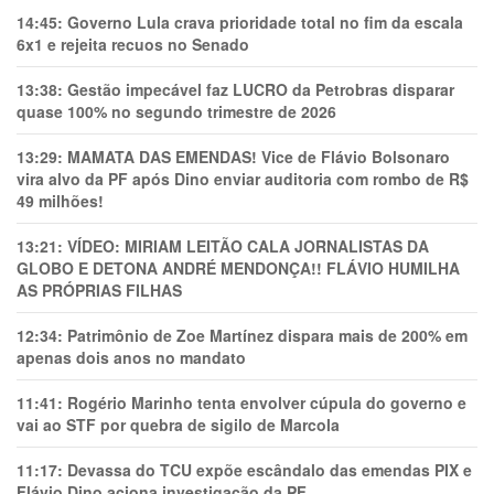
14:45:
Governo Lula crava prioridade total no fim da escala
6x1 e rejeita recuos no Senado
13:38:
Gestão impecável faz LUCRO da Petrobras disparar
quase 100% no segundo trimestre de 2026
13:29:
MAMATA DAS EMENDAS! Vice de Flávio Bolsonaro
vira alvo da PF após Dino enviar auditoria com rombo de R$
49 milhões!
13:21:
VÍDEO: MIRIAM LEITÃO CALA JORNALISTAS DA
GLOBO E DETONA ANDRÉ MENDONÇA!! FLÁVIO HUMILHA
AS PRÓPRIAS FILHAS
12:34:
Patrimônio de Zoe Martínez dispara mais de 200% em
apenas dois anos no mandato
11:41:
Rogério Marinho tenta envolver cúpula do governo e
vai ao STF por quebra de sigilo de Marcola
11:17:
Devassa do TCU expõe escândalo das emendas PIX e
Flávio Dino aciona investigação da PF