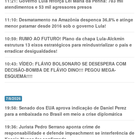
11:21:
Governo Lula reforça Lei Maria da Penha: 783 mil
atendimentos e 53 mil agressores presos
11:10:
Desmatamento na Amazônia despenca 36,8% e atinge
menor patamar desde 2016 sob o governo Lula!
10:59:
RUMO AO FUTURO! Plano da chapa Lula-Alckmin
estrutura 13 eixos estratégicos para reindustrializar o país e
erradicar desigualdades!
10:43:
VÍDEO: FLÁVIO BOLSONARO SE DESESPERA COM
DECISÃO-BOMBA DE FLÁVIO DINO!!! PEGOU MEGA-
ESQUEMA!!!!
7/8/2026
19:58:
Senado dos EUA aprova indicação de Daniel Perez
para a embaixada no Brasil em meio a crise diplomática
19:36:
Jurista Pedro Serrano aponta crime de
responsabilidade e defende impeachment se interferência de